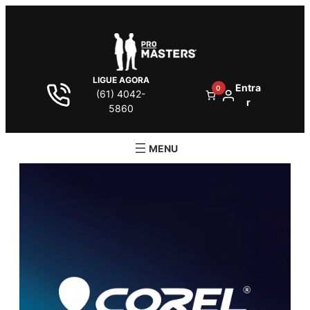
LIGUE AGORA
Entra
0
(61) 4042-
r
5860