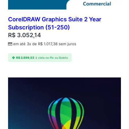
CorelDRAW Graphics Suite 2 Year
Subscription (51-250)
R$
3.052,14
em até 3x de
R$
1.017,38
sem juros
R$
2.899,53
à vista no Pix ou Boleto