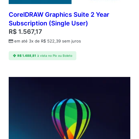
a
d
CorelDRAW Graphics Suite 2 Year
e
Subscription (Single User)
R$
1.567,17
em até 3x de
R$
522,39
sem juros
R$
1.488,81
à vista no Pix ou Boleto