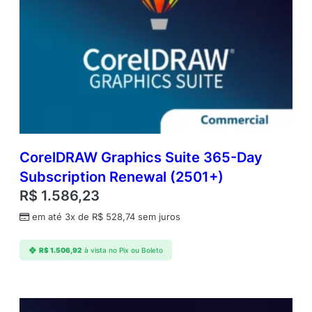
CorelDRAW Graphics Suite 365-Day
Subscription Renewal (2501+)
R$
1.586,23
em até 3x de
R$
528,74
sem juros
R$
1.506,92
à vista no Pix ou Boleto