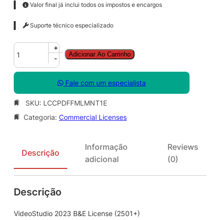
Valor final já inclui todos os impostos e encargos
Suporte técnico especializado
V
+
Adicionar Ao Carrinho
i
-
d
e
Fale com um especialista
o
S
SKU:
LCCPDFFMLMNT1E
t
Categoria:
Commercial Licenses
u
d
i
Informação
Reviews
o
Descrição
adicional
(0)
2
0
2
Descrição
3
B
&
VideoStudio 2023 B&E License (2501+)