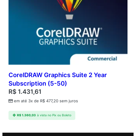
CorelDRAW Graphics Suite 2 Year
Subscription (5-50)
R$
1.431,61
em até 3x de
R$
477,20
sem juros
R$
1.360,03
à vista no Pix ou Boleto