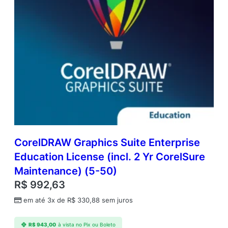
CorelDRAW Graphics Suite Enterprise
Education License (incl. 2 Yr CorelSure
Maintenance) (5-50)
R$
992,63
em até 3x de
R$
330,88
sem juros
R$
943,00
à vista no Pix ou Boleto