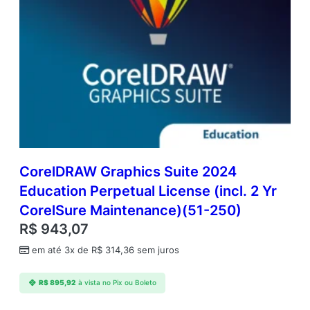
CorelDRAW Graphics Suite 2024
Education Perpetual License (incl. 2 Yr
CorelSure Maintenance)(51-250)
R$
943,07
em até 3x de
R$
314,36
sem juros
R$
895,92
à vista no Pix ou Boleto