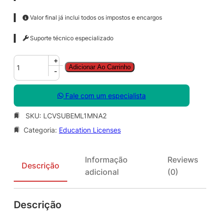
Valor final já inclui todos os impostos e encargos
Suporte técnico especializado
V
+
Adicionar Ao Carrinho
i
-
d
e
Fale com um especialista
o
S
SKU:
LCVSUBEML1MNA2
t
Categoria:
Education Licenses
u
d
i
Informação
Reviews
o
Descrição
adicional
(0)
B
&
E
Descrição
A
c