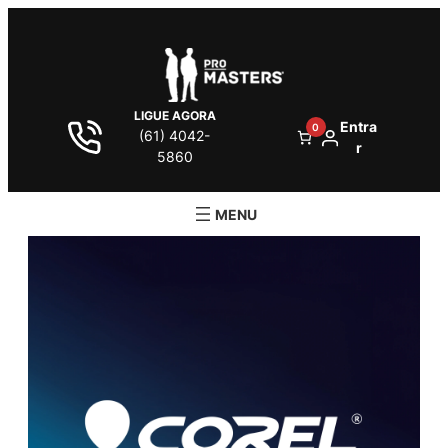
LIGUE AGORA
Entra
0
(61) 4042-
r
5860