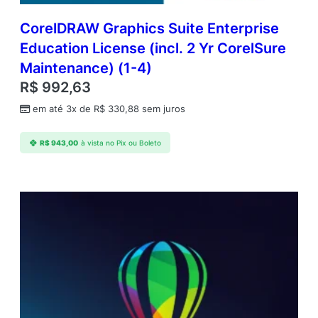
CorelDRAW Graphics Suite Enterprise
Education License (incl. 2 Yr CorelSure
Maintenance) (1-4)
R$
992,63
em até 3x de
R$
330,88
sem juros
R$
943,00
à vista no Pix ou Boleto