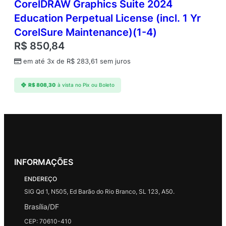
CorelDRAW Graphics Suite 2024
Education Perpetual License (incl. 1 Yr
CorelSure Maintenance)(1-4)
R$
850,84
em até 3x de
R$
283,61
sem juros
R$
808,30
à vista no Pix ou Boleto
INFORMAÇÕES
ENDEREÇO
SIG Qd 1, N505, Ed Barão do Rio Branco, SL 123, A50.
Brasília/DF
CEP: 70610-410