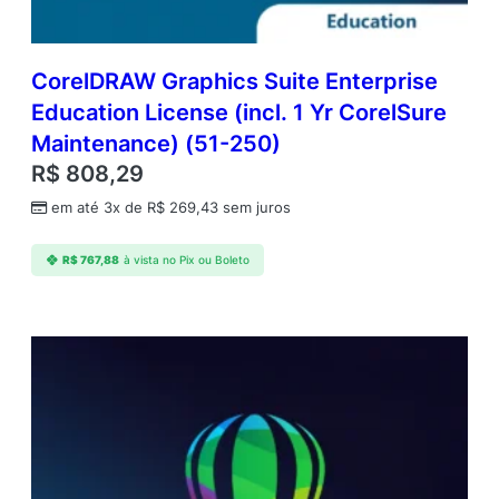
)
(
5
-
CorelDRAW Graphics Suite Enterprise
5
Education License (incl. 1 Yr CorelSure
0
Maintenance) (51-250)
)
q
R$
808,29
u
em até 3x de
R$
269,43
sem juros
a
n
t
R$
767,88
à vista no Pix ou Boleto
i
d
a
d
e