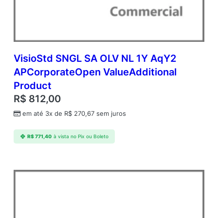
P
C
o
r
p
o
VisioStd SNGL SA OLV NL 1Y AqY2
r
APCorporateOpen ValueAdditional
a
Product
t
e
R$
812,00
O
em até 3x de
R$
270,67
sem juros
p
e
n
R$
771,40
à vista no Pix ou Boleto
V
a
l
u
e
A
d