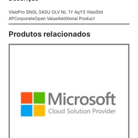
U
O
VisioPro SNGL SASU OLV NL 1Y AqY3 VisioStd
L
APCorporateOpen ValueAdditional Product
V
N
Produtos relacionados
L
1
Y
A
q
Y
3
V
i
s
i
o
S
t
d
A