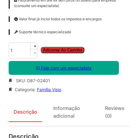
Faturamento em até 6x sem juros no boleto para empresa
(consulte um especialista)
Valor final já inclui todos os impostos e encargos
Suporte técnico especializado
V
+
Adicionar Ao Carrinho
i
-
s
i
Fale com um especialista
o
P
SKU:
D87-02401
r
Categoria:
Família Visio
o
S
N
Informação
Reviews
G
Descrição
adicional
(0)
L
S
A
Descrição
S