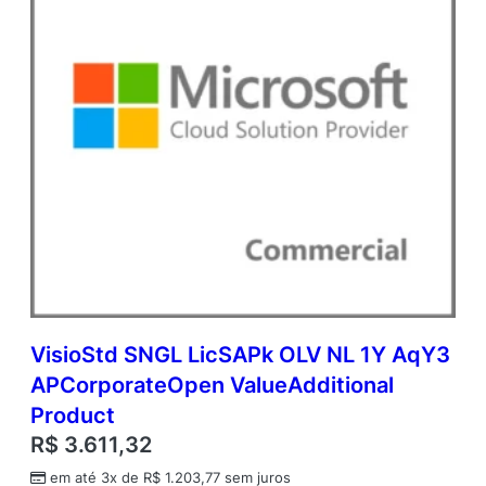
d
i
t
i
o
n
a
l
P
r
o
d
u
c
t
q
VisioStd SNGL LicSAPk OLV NL 1Y AqY3
u
APCorporateOpen ValueAdditional
a
n
Product
t
R$
3.611,32
i
d
em até 3x de
R$
1.203,77
sem juros