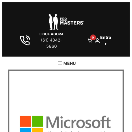
LIGUE AGORA
Entra
0
(61) 4042-
r
5860