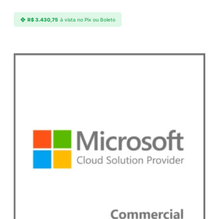
a
d
R$
3.430,75
à vista no Pix ou Boleto
e