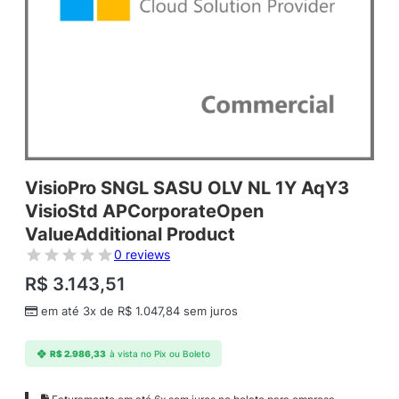
VisioPro SNGL SASU OLV NL 1Y AqY3
VisioStd APCorporateOpen
ValueAdditional Product
0 reviews
R$
3.143,51
em até 3x de
R$
1.047,84
sem juros
R$
2.986,33
à vista no Pix ou Boleto