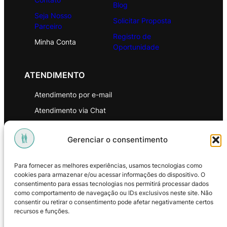
Blog
Seja Nosso
Solicitar Proposta
Parceiro
Registro de
Minha Conta
Oportunidade
ATENDIMENTO
Atendimento por e-mail
Atendimento via Chat
WhatsApp
Gerenciar o consentimento
INSTITUCIONAL
Para fornecer as melhores experiências, usamos tecnologias como
Política de Privacidade
cookies para armazenar e/ou acessar informações do dispositivo. O
consentimento para essas tecnologias nos permitirá processar dados
Política de Troca e Devoluções
como comportamento de navegação ou IDs exclusivos neste site. Não
consentir ou retirar o consentimento pode afetar negativamente certos
Política de Reembolso
recursos e funções.
Termos & Condições de Uso