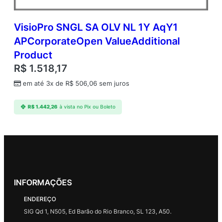
VisioPro SNGL SA OLV NL 1Y AqY1
APCorporateOpen ValueAdditional
Product
R$
1.518,17
em até 3x de
R$
506,06
sem juros
R$
1.442,26
à vista no Pix ou Boleto
INFORMAÇÕES
ENDEREÇO
SIG Qd 1, N505, Ed Barão do Rio Branco, SL 123, A50.