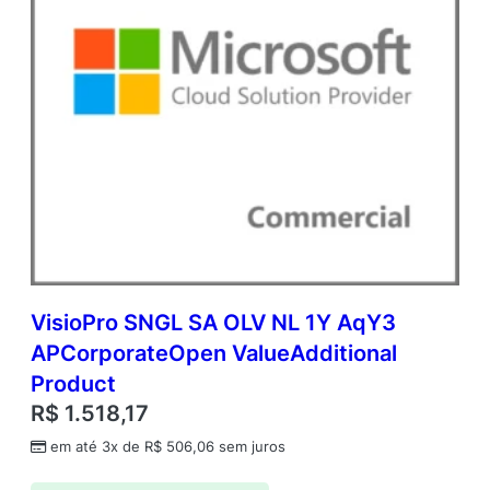
VisioPro SNGL SA OLV NL 1Y AqY3
APCorporateOpen ValueAdditional
Product
R$
1.518,17
em até 3x de
R$
506,06
sem juros