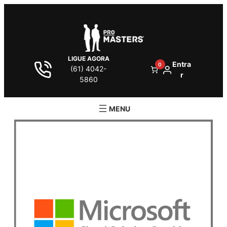
LIGUE AGORA
Entra
0
(61) 4042-
r
5860