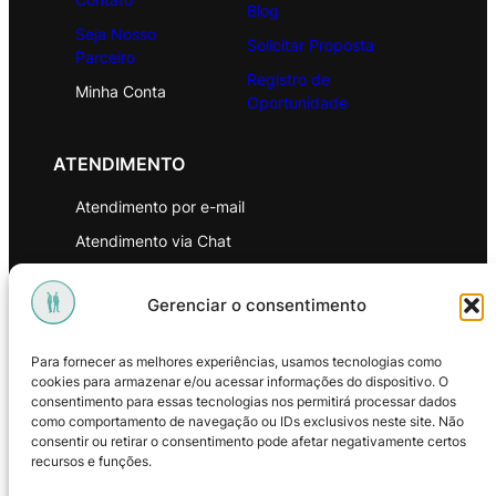
Blog
Seja Nosso
Solicitar Proposta
Parceiro
Registro de
Minha Conta
Oportunidade
ATENDIMENTO
Atendimento por e-mail
Atendimento via Chat
WhatsApp
Gerenciar o consentimento
INSTITUCIONAL
Para fornecer as melhores experiências, usamos tecnologias como
Política de Privacidade
cookies para armazenar e/ou acessar informações do dispositivo. O
consentimento para essas tecnologias nos permitirá processar dados
Política de Troca e Devoluções
como comportamento de navegação ou IDs exclusivos neste site. Não
consentir ou retirar o consentimento pode afetar negativamente certos
Política de Reembolso
recursos e funções.
Termos & Condições de Uso