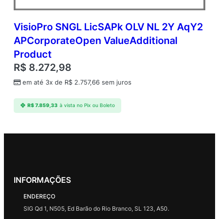
VisioPro SNGL LicSAPk OLV NL 2Y AqY2
APCorporateOpen ValueAdditional
Product
R$
8.272,98
em até 3x de
R$
2.757,66
sem juros
R$
7.859,33
à vista no Pix ou Boleto
INFORMAÇÕES
ENDEREÇO
SIG Qd 1, N505, Ed Barão do Rio Branco, SL 123, A50.