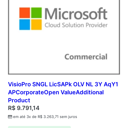
VisioPro SNGL LicSAPk OLV NL 3Y AqY1
APCorporateOpen ValueAdditional
Product
R$
9.791,14
em até 3x de
R$
3.263,71
sem juros