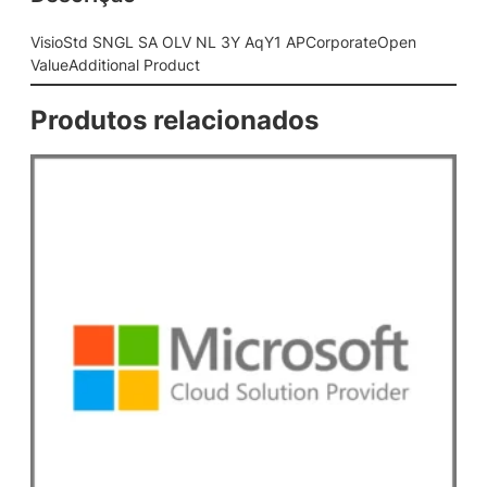
L
V
VisioStd SNGL SA OLV NL 3Y AqY1 APCorporateOpen
N
ValueAdditional Product
L
3
Produtos relacionados
Y
A
q
Y
1
A
P
C
o
r
p
o
r
a
t
e