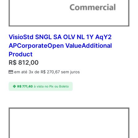
O
p
e
n
V
a
VisioStd SNGL SA OLV NL 1Y AqY2
l
APCorporateOpen ValueAdditional
u
Product
e
A
R$
812,00
d
em até 3x de
R$
270,67
sem juros
d
i
t
R$
771,40
à vista no Pix ou Boleto
i
o
n
a
l
P
r