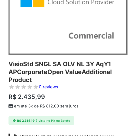
VisioStd SNGL SA OLV NL 3Y AqY1
APCorporateOpen ValueAdditional
Product
0 reviews
R$
2.435,99
em até 3x de
R$
812,00
sem juros
R$
2.314,19
à vista no Pix ou Boleto