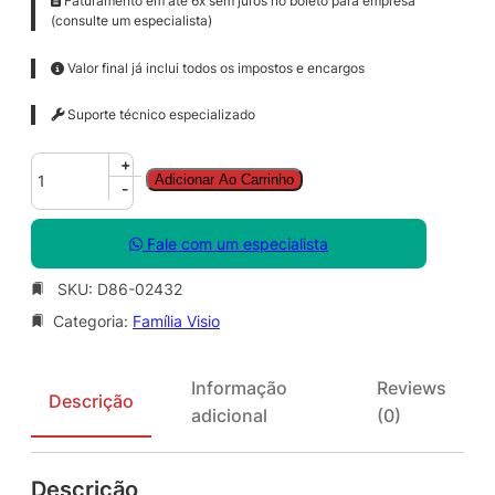
Faturamento em até 6x sem juros no boleto para empresa
(consulte um especialista)
Valor final já inclui todos os impostos e encargos
Suporte técnico especializado
V
+
Adicionar Ao Carrinho
i
-
s
i
Fale com um especialista
o
S
SKU:
D86-02432
t
Categoria:
Família Visio
d
S
N
Informação
Reviews
G
Descrição
adicional
(0)
L
S
A
Descrição
O