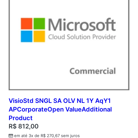
o
d
u
c
t
q
u
a
n
t
i
d
a
d
e
VisioStd SNGL SA OLV NL 1Y AqY1
APCorporateOpen ValueAdditional
Product
R$
812,00
em até 3x de
R$
270,67
sem juros