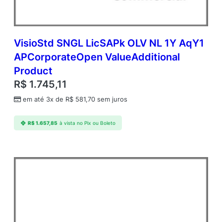
VisioStd SNGL LicSAPk OLV NL 1Y AqY1
APCorporateOpen ValueAdditional
Product
R$
1.745,11
em até 3x de
R$
581,70
sem juros
R$
1.657,85
à vista no Pix ou Boleto