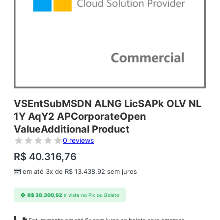
VSEntSubMSDN ALNG LicSAPk OLV NL
1Y AqY2 APCorporateOpen
ValueAdditional Product
0 reviews
R$
40.316,76
em até 3x de
R$
13.438,92
sem juros
R$
38.300,92
à vista no Pix ou Boleto