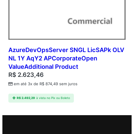
AzureDevOpsServer SNGL LicSAPk OLV
NL 1Y AqY2 APCorporateOpen
ValueAdditional Product
R$
2.623,46
em até 3x de
R$
874,49
sem juros
R$
2.492,29
à vista no Pix ou Boleto