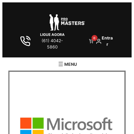
LIGUE AGORA
Entra
0
(61) 4042-
r
5860