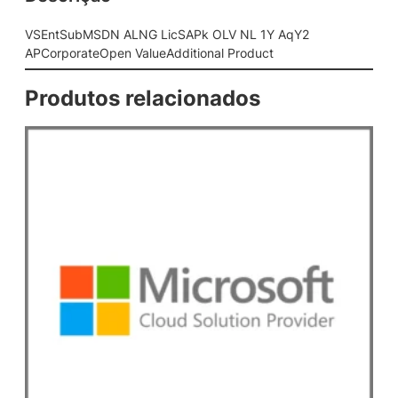
G
L
VSEntSubMSDN ALNG LicSAPk OLV NL 1Y AqY2
i
APCorporateOpen ValueAdditional Product
c
S
Produtos relacionados
A
P
k
O
L
V
N
L
1
Y
A
q
Y
2
A
P