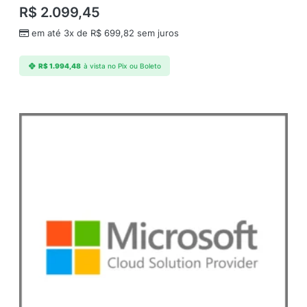
d
R$
2.099,45
e
em até 3x de
R$
699,82
sem juros
R$
1.994,48
à vista no Pix ou Boleto