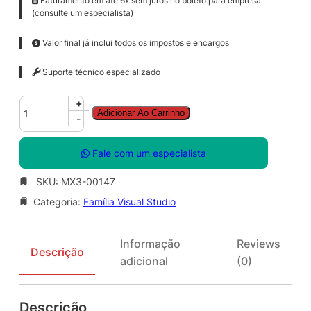
Faturamento em até 6x sem juros no boleto para empresa
(consulte um especialista)
Valor final já inclui todos os impostos e encargos
Suporte técnico especializado
V
+
Adicionar Ao Carrinho
S
-
E
n
Fale com um especialista
t
S
SKU:
MX3-00147
u
Categoria:
Família Visual Studio
b
M
S
Informação
Reviews
D
Descrição
adicional
(0)
N
A
L
Descrição
N