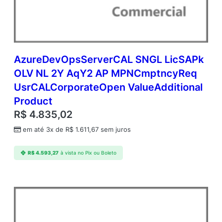
C
o
r
p
o
r
AzureDevOpsServerCAL SNGL LicSAPk
a
OLV NL 2Y AqY2 AP MPNCmptncyReq
t
UsrCALCorporateOpen ValueAdditional
e
O
Product
p
R$
4.835,02
e
n
em até 3x de
R$
1.611,67
sem juros
V
a
R$
4.593,27
à vista no Pix ou Boleto
l
u
e
A
d
d