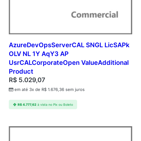
AzureDevOpsServerCAL SNGL LicSAPk
OLV NL 1Y AqY3 AP
UsrCALCorporateOpen ValueAdditional
Product
R$
5.029,07
em até 3x de
R$
1.676,36
sem juros
R$
4.777,62
à vista no Pix ou Boleto