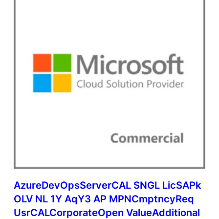
AzureDevOpsServerCAL SNGL LicSAPk
OLV NL 1Y AqY3 AP MPNCmptncyReq
UsrCALCorporateOpen ValueAdditional