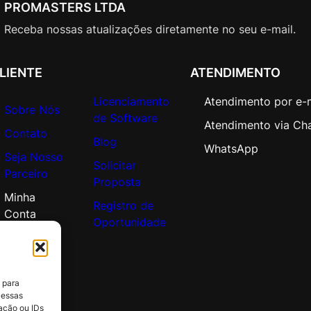
O
PROMASTERS LTDA
p
Receba nossas atualizações diretamente no seu e-mail.
e
n
V
LIENTE
ATENDIMENTO
a
Licenciamento
Atendimento por e-
l
Sobre Nós
de Software
u
Atendimento via Ch
Contato
e
Blog
WhatsApp
q
Seja Nosso
Solicitar
u
Parceiro
Proposta
a
Minha
n
Registro de
Conta
t
Oportunidade
i
d
a
 para
d
 essas
e
ação ou IDs