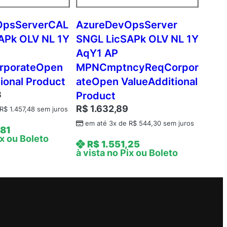
OpsServerCAL
AzureDevOpsServer
APk OLV NL 1Y
SNGL LicSAPk OLV NL 1Y
AqY1 AP
rporateOpen
MPNCmptncyReqCorpor
ional Product
ateOpen ValueAdditional
3
Product
R$
1.632,89
R$
1.457,48
sem juros
em até 3x de
R$
544,30
sem juros
,81
ix ou Boleto
R$
1.551,25
à vista no Pix ou Boleto