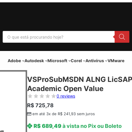
P
e
s
q
u
i
Adobe
Autodesk
Microsoft
Corel
Antivírus
VMware
s
a
r
p
VSProSubMSDN ALNG LicSAPk
r
o
Academic Open Value
d
u
0 reviews
t
o
R$
725,78
s
em até 3x de
R$
241,93
sem juros
R$
689,49
à vista no Pix ou Boleto