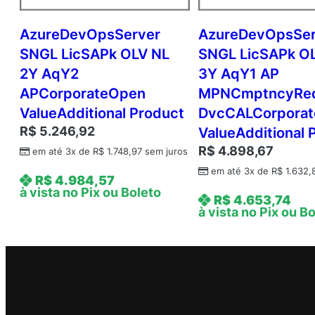
AzureDevOpsServer
AzureDevOpsSe
SNGL LicSAPk OLV NL
SNGL LicSAPk O
2Y AqY2
3Y AqY1 AP
APCorporateOpen
MPNCmptncyRe
ValueAdditional Product
DvcCALCorpora
R$
5.246,92
ValueAdditional 
R$
4.898,67
em até 3x de
R$
1.748,97
sem juros
em até 3x de
R$
1.632,
R$
4.984,57
à vista no Pix ou Boleto
R$
4.653,74
à vista no Pix ou B