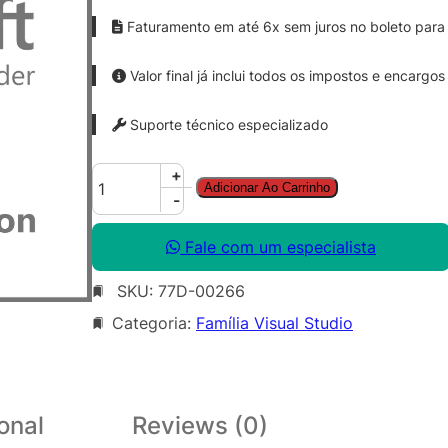
Faturamento em até 6x sem juros no boleto para 
Valor final já inclui todos os impostos e encargos
Suporte técnico especializado
V
+
Adicionar Ao Carrinho
S
-
P
r
Fale com um especialista
o
SKU:
77D-00266
S
u
Categoria:
Família Visual Studio
b
M
S
D
onal
Reviews (0)
N