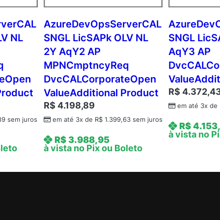
q
Y
rverCAL
AzureDevOpsServerCAL
AzureDev
1
LV NL
SNGL LicSAPk OLV NL
SNGL LicS
A
2Y AqY2 AP
AqY3 AP
c
q
MPNCmptncyReq
DvcCALCo
d
teOpen
DvcCALCorporateOpen
ValueAddit
m
R$
4.372,4
Product
ValueAdditional Product
c
A
R$
4.198,89
em até 3x de
P
89
sem juros
em até 3x de
R$
1.399,63
sem juros
R$
4.153
A
à vista no P
R$
3.988,95
c
oleto
à vista no Pix ou Boleto
a
d
e
m
i
c