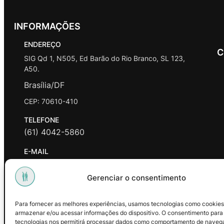
INFORMAÇÕES
ENDEREÇO
C
SIG Qd 1, N505, Ed Barão do Rio Branco, SL 123,
A50.
Brasília/DF
CEP: 70610-410
TELEFONE
(61) 4042-5860
E-MAIL
contato@promasters.net.br
Gerenciar o consentimento
HORÁRIO DE ATENDIMENTO
segunda a sexta das 9hrs às 18hrs exceto feriados.
Para fornecer as melhores experiências, usamos tecnologias como cookies
armazenar e/ou acessar informações do dispositivo. O consentimento para
Facebook
Instagram
Youtube
tecnologias nos permitirá processar dados como comportamento de naveg