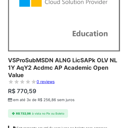
VSProSubMSDN ALNG LicSAPk OLV NL
1Y AqY2 Acdmc AP Academic Open
Value
0 reviews
R$
770,59
em até 3x de
R$
256,86
sem juros
R$
732,06
à vista no Pix ou Boleto