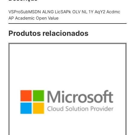
G
L
VSProSubMSDN ALNG LicSAPk OLV NL 1Y AqY2 Acdmc
i
AP Academic Open Value
c
S
Produtos relacionados
A
P
k
O
L
V
N
L
1
Y
A
q
Y
2
A
c