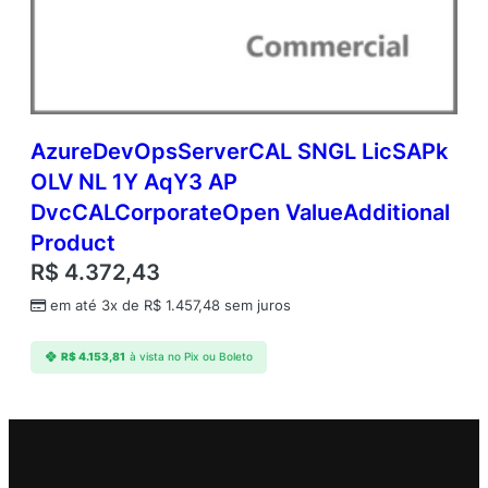
AzureDevOpsServerCAL SNGL LicSAPk
OLV NL 1Y AqY3 AP
DvcCALCorporateOpen ValueAdditional
Product
R$
4.372,43
em até 3x de
R$
1.457,48
sem juros
R$
4.153,81
à vista no Pix ou Boleto