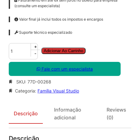
Faturamento em até 6x sem juros no boleto para empresa
(consulte um especialista)
Valor final já inclui todos os impostos e encargos
Suporte técnico especializado
V
+
Adicionar Ao Carrinho
S
-
P
r
Fale com um especialista
o
S
SKU:
77D-00268
u
Categoria:
Família Visual Studio
b
M
S
Informação
Reviews
D
Descrição
adicional
(0)
N
A
L
Descrição
N