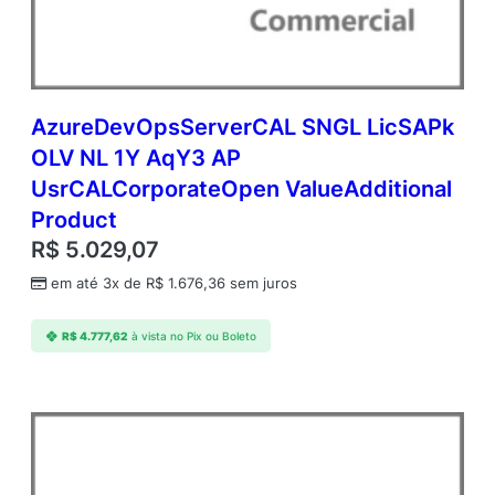
AzureDevOpsServerCAL SNGL LicSAPk
OLV NL 1Y AqY3 AP
UsrCALCorporateOpen ValueAdditional
Product
R$
5.029,07
em até 3x de
R$
1.676,36
sem juros
R$
4.777,62
à vista no Pix ou Boleto