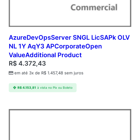
d
m
c
A
P
A
AzureDevOpsServer SNGL LicSAPk OLV
c
NL 1Y AqY3 APCorporateOpen
a
ValueAdditional Product
d
e
R$
4.372,43
m
em até 3x de
R$
1.457,48
sem juros
i
c
O
R$
4.153,81
à vista no Pix ou Boleto
p
e
n
V
a
l
u