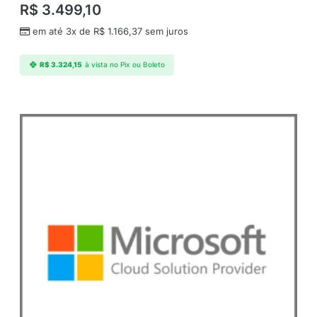
R$
3.499,10
em até 3x de
R$
1.166,37
sem juros
R$
3.324,15
à vista no Pix ou Boleto