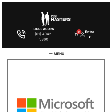
LIGUE AGORA
Entra
0
(61) 4042-
r
5860