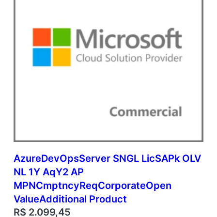
e
q
u
a
n
t
i
d
a
d
e
AzureDevOpsServer SNGL LicSAPk OLV
NL 1Y AqY2 AP
MPNCmptncyReqCorporateOpen
ValueAdditional Product
R$
2.099,45