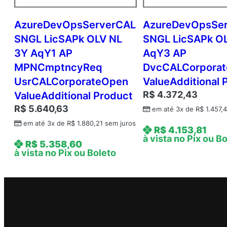
AzureDevOpsServerCAL
AzureDevOpsSe
SNGL LicSAPk OLV NL
SNGL LicSAPk OL
3Y AqY1 AP
AqY3 AP
MPNCmptncyReq
DvcCALCorpora
UsrCALCorporateOpen
ValueAdditional 
R$
4.372,43
ValueAdditional Product
R$
5.640,63
em até 3x de
R$
1.457,
em até 3x de
R$
1.880,21
sem juros
R$
4.153,81
à vista no Pix ou B
R$
5.358,60
à vista no Pix ou Boleto