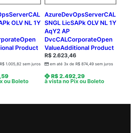
OpsServerCAL
AzureDevOpsServerCAL
APk OLV NL 1Y
SNGL LicSAPk OLV NL 1Y
AqY2 AP
rporateOpen
DvcCALCorporateOpen
ional Product
ValueAdditional Product
R$
2.623,46
R$
1.005,82
sem juros
em até 3x de
R$
874,49
sem juros
,59
R$
2.492,29
ix ou Boleto
à vista no Pix ou Boleto