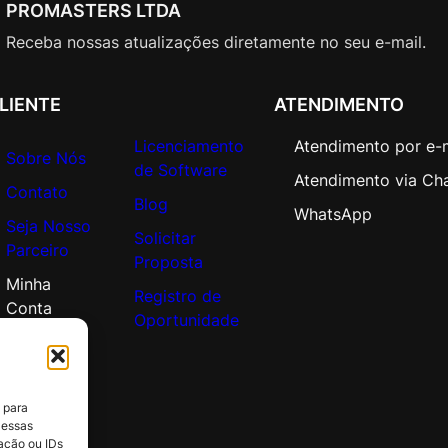
A
PROMASTERS LTDA
d
Receba nossas atualizações diretamente no seu e-mail.
d
i
t
LIENTE
ATENDIMENTO
i
Licenciamento
Atendimento por e-
o
Sobre Nós
de Software
n
Atendimento via Ch
Contato
a
Blog
WhatsApp
l
Seja Nosso
Solicitar
P
Parceiro
Proposta
r
Minha
o
Registro de
Conta
d
Oportunidade
u
c
t
 para
q
 essas
u
ação ou IDs