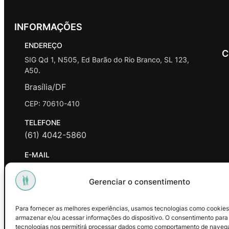
INFORMAÇÕES
ENDEREÇO
C
SIG Qd 1, N505, Ed Barão do Rio Branco, SL 123,
A50.
Brasília/DF
CEP: 70610-410
TELEFONE
(61) 4042-5860
E-MAIL
contato@promasters.net.br
Gerenciar o consentimento
HORÁRIO DE ATENDIMENTO
segunda a sexta das 9hrs às 18hrs exceto feriados.
Para fornecer as melhores experiências, usamos tecnologias como cookies
armazenar e/ou acessar informações do dispositivo. O consentimento para
Facebook
Instagram
Youtube
tecnologias nos permitirá processar dados como comportamento de naveg