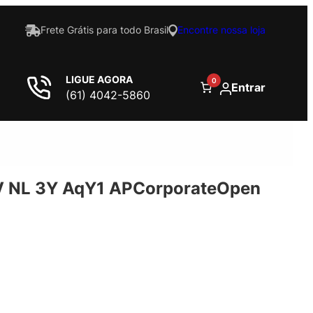
Frete Grátis para todo Brasil
Encontre nossa loja
LIGUE AGORA
0
Entrar
(61) 4042-5860
 NL 3Y AqY1 APCorporateOpen