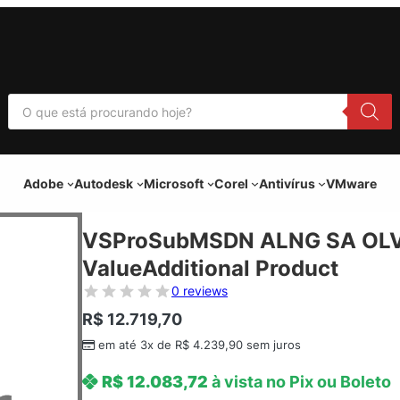
P
e
s
q
u
i
Adobe
Autodesk
Microsoft
Corel
Antivírus
VMware
s
a
r
p
VSProSubMSDN ALNG SA OLV
r
o
ValueAdditional Product
d
u
0 reviews
t
o
R$
12.719,70
s
em até 3x de
R$
4.239,90
sem juros
R$
12.083,72
à vista no Pix ou Boleto