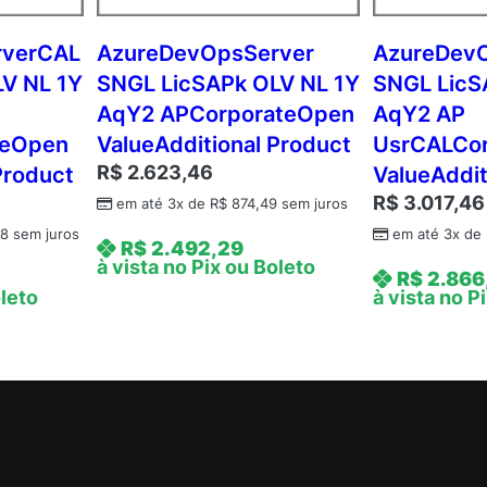
C
o
rverCAL
AzureDevOpsServer
AzureDev
r
V NL 1Y
SNGL LicSAPk OLV NL 1Y
SNGL LicS
p
AqY2 APCorporateOpen
AqY2 AP
o
teOpen
ValueAdditional Product
UsrCALCo
r
R$
2.623,46
Product
ValueAddit
a
R$
3.017,46
t
em até 3x de
R$
874,49
sem juros
e
48
sem juros
em até 3x de
R$
2.492,29
O
à vista no Pix ou Boleto
R$
2.866
p
oleto
à vista no P
e
n
V
a
l
u
e