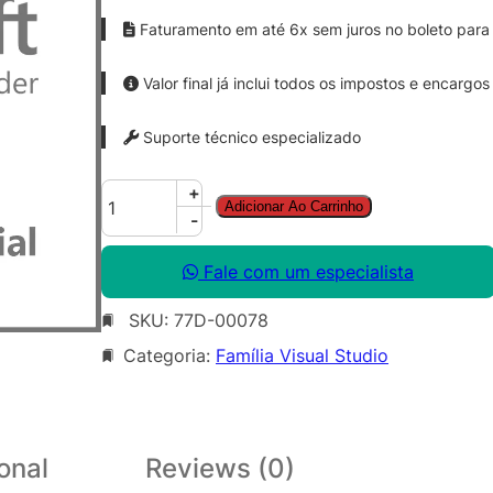
Faturamento em até 6x sem juros no boleto para 
Valor final já inclui todos os impostos e encargos
Suporte técnico especializado
V
+
Adicionar Ao Carrinho
S
-
P
r
Fale com um especialista
o
SKU:
77D-00078
S
u
Categoria:
Família Visual Studio
b
M
S
D
onal
Reviews (0)
N