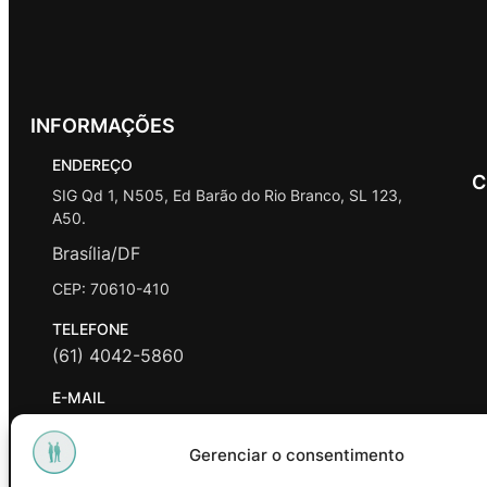
INFORMAÇÕES
ENDEREÇO
C
SIG Qd 1, N505, Ed Barão do Rio Branco, SL 123,
A50.
Brasília/DF
CEP: 70610-410
TELEFONE
(61) 4042-5860
E-MAIL
contato@promasters.net.br
Gerenciar o consentimento
HORÁRIO DE ATENDIMENTO
segunda a sexta das 9hrs às 18hrs exceto feriados.