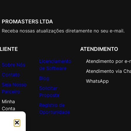
(
N
C
PROMASTERS LTDA
E
E
Receba nossas atualizações diretamente no seu e-mail.
D
U
LIENTE
ATENDIMENTO
A
N
Licenciamento
Atendimento por e-
Sobre Nós
N
de Software
Atendimento via Ch
)
Contato
Blog
E
WhatsApp
Seja Nosso
d
Solicitar
Parceiro
u
Proposta
c
Minha
Registro de
a
Conta
Oportunidade
t
i
o