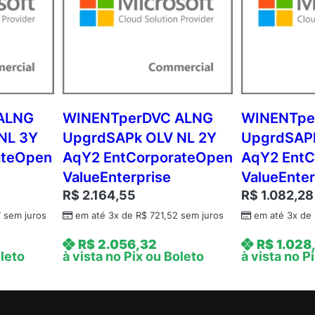
i
o
n
F
a
c
u
ALNG
WINENTperDVC ALNG
WINENTpe
l
NL 3Y
UpgrdSAPk OLV NL 2Y
UpgrdSAPk
t
ateOpen
AqY2 EntCorporateOpen
AqY2 EntC
y
ValueEnterprise
ValueEnter
P
R$
2.164,55
R$
1.082,28
r
7
sem juros
em até 3x de
R$
721,52
sem juros
em até 3x de
i
c
R$
2.056,32
R$
1.028,
i
oleto
à vista no Pix ou Boleto
à vista no P
n
g
)