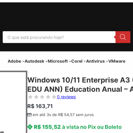
P
e
s
q
u
i
Adobe
Autodesk
Microsoft
Corel
Antivírus
VMware
s
a
r
p
Windows 10/11 Enterprise A3 
r
o
EDU ANN) Education Anual – 
d
u
0 reviews
t
o
R$
163,71
s
em até 3x de
R$
54,57
sem juros
R$
155,52
à vista no Pix ou Boleto