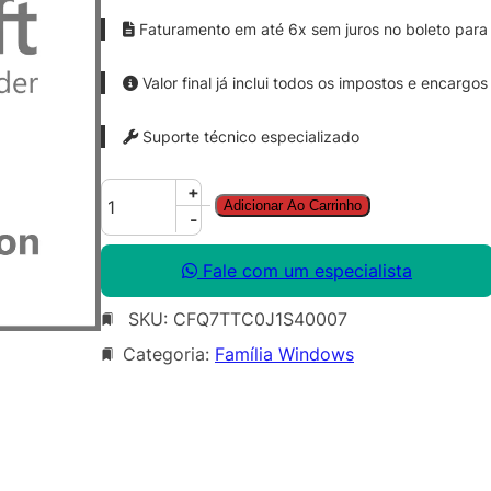
Faturamento em até 6x sem juros no boleto para 
Valor final já inclui todos os impostos e encargos
Suporte técnico especializado
W
+
Adicionar Ao Carrinho
i
-
n
d
Fale com um especialista
o
SKU:
CFQ7TTC0J1S40007
w
s
Categoria:
Família Windows
1
0
/
1
1