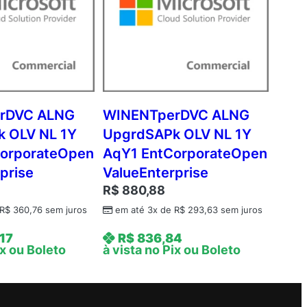
rDVC ALNG
WINENTperDVC ALNG
 OLV NL 1Y
UpgrdSAPk OLV NL 1Y
orporateOpen
AqY1 EntCorporateOpen
prise
ValueEnterprise
R$
880,88
R$
360,76
sem juros
em até 3x de
R$
293,63
sem juros
17
R$
836,84
ix ou Boleto
à vista no Pix ou Boleto