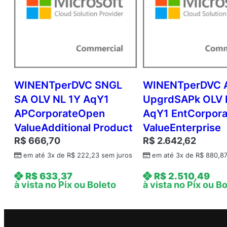
WINENTperDVC SNGL
WINENTperDVC 
SA OLV NL 1Y AqY1
UpgrdSAPk OLV 
APCorporateOpen
AqY1 EntCorpor
ValueAdditional Product
ValueEnterprise
R$
666,70
R$
2.642,62
em até 3x de
R$
222,23
sem juros
em até 3x de
R$
880,8
R$
633,37
R$
2.510,49
à vista no Pix ou Boleto
à vista no Pix ou B