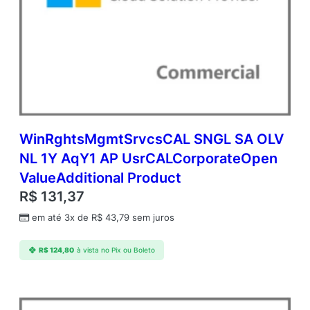
B
(
N
C
E
C
O
M
A
N
WinRghtsMgmtSrvcsCAL SNGL SA OLV
N
NL 1Y AqY1 AP UsrCALCorporateOpen
)
ValueAdditional Product
C
o
R$
131,37
m
em até 3x de
R$
43,79
sem juros
m
e
r
R$
124,80
à vista no Pix ou Boleto
c
i
a
l