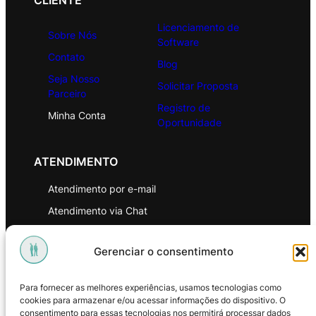
CLIENTE
Licenciamento de
Sobre Nós
Software
Contato
Blog
Seja Nosso
Solicitar Proposta
Parceiro
Registro de
Minha Conta
Oportunidade
ATENDIMENTO
Atendimento por e-mail
Atendimento via Chat
WhatsApp
Gerenciar o consentimento
INSTITUCIONAL
Para fornecer as melhores experiências, usamos tecnologias como
Política de Privacidade
cookies para armazenar e/ou acessar informações do dispositivo. O
consentimento para essas tecnologias nos permitirá processar dados