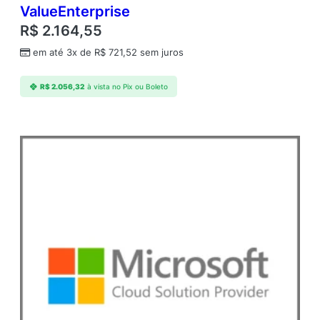
ValueEnterprise
R$
2.164,55
em até 3x de
R$
721,52
sem juros
R$
2.056,32
à vista no Pix ou Boleto