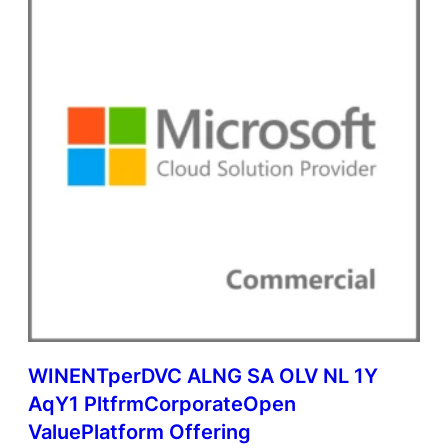
WINENTperDVC ALNG SA OLV NL 1Y
AqY1 PltfrmCorporateOpen
ValuePlatform Offering