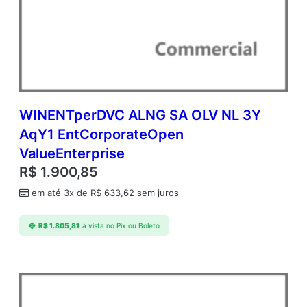
WINENTperDVC ALNG SA OLV NL 3Y
AqY1 EntCorporateOpen
ValueEnterprise
R$
1.900,85
em até 3x de
R$
633,62
sem juros
R$
1.805,81
à vista no Pix ou Boleto