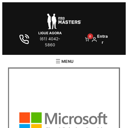
LIGUE AGORA
Entra
0
(61) 4042-
r
5860