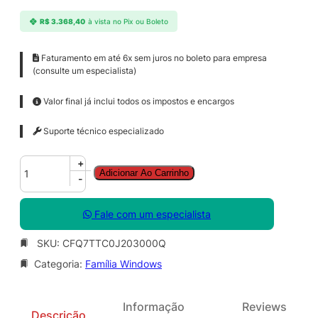
R$
3.368,40
à vista no Pix ou Boleto
Faturamento em até 6x sem juros no boleto para empresa
(consulte um especialista)
Valor final já inclui todos os impostos e encargos
Suporte técnico especializado
W
+
Adicionar Ao Carrinho
i
-
n
d
Fale com um especialista
o
w
SKU:
CFQ7TTC0J203000Q
s
Categoria:
Família Windows
3
6
5
Informação
Reviews
B
Descrição