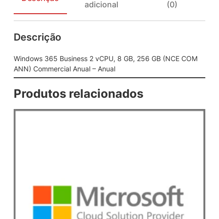
adicional
(0)
u
s
i
Descrição
n
e
s
Windows 365 Business 2 vCPU, 8 GB, 256 GB (NCE COM
s
ANN) Commercial Anual – Anual
2
v
Produtos relacionados
C
P
U
,
8
G
B
,
2
5
6
G