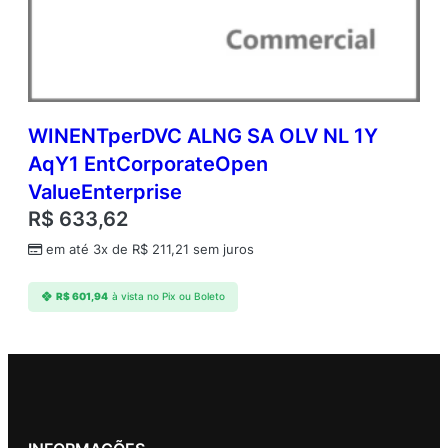
WINENTperDVC ALNG SA OLV NL 1Y
AqY1 EntCorporateOpen
ValueEnterprise
R$
633,62
em até 3x de
R$
211,21
sem juros
R$
601,94
à vista no Pix ou Boleto