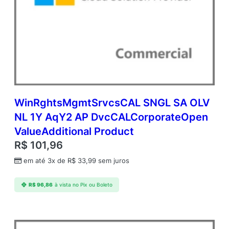
G
B
(
N
C
E
C
O
M
A
WinRghtsMgmtSrvcsCAL SNGL SA OLV
N
NL 1Y AqY2 AP DvcCALCorporateOpen
N
ValueAdditional Product
)
C
R$
101,96
o
em até 3x de
R$
33,99
sem juros
m
m
e
R$
96,86
à vista no Pix ou Boleto
r
c
i
a