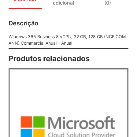
adicional
(0)
u
s
i
Descrição
n
e
s
Windows 365 Business 8 vCPU, 32 GB, 128 GB (NCE COM
s
ANN) Commercial Anual – Anual
8
v
Produtos relacionados
C
P
U
,
3
2
G
B
,
1
2
8