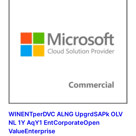
WINENTperDVC ALNG UpgrdSAPk OLV
NL 1Y AqY1 EntCorporateOpen
ValueEnterprise