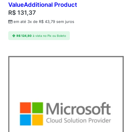
e
ValueAdditional Product
R$
131,37
em até 3x de
R$
43,79
sem juros
R$
124,80
à vista no Pix ou Boleto