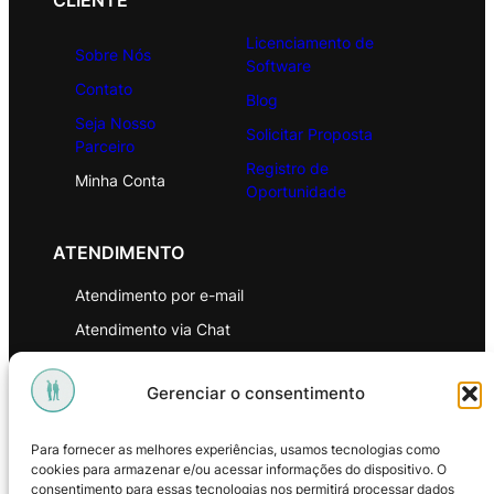
CLIENTE
Licenciamento de
Sobre Nós
Software
Contato
Blog
Seja Nosso
Solicitar Proposta
Parceiro
Registro de
Minha Conta
Oportunidade
ATENDIMENTO
Atendimento por e-mail
Atendimento via Chat
WhatsApp
Gerenciar o consentimento
INSTITUCIONAL
Para fornecer as melhores experiências, usamos tecnologias como
Política de Privacidade
cookies para armazenar e/ou acessar informações do dispositivo. O
consentimento para essas tecnologias nos permitirá processar dados