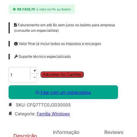
R$
7.922,75
à vista no Pix ou Boleto
Faturamento em até 6x sem juros no boleto para empresa
(consulte um especialista)
Valor final já inclui todos os impostos e encargos
Suporte técnico especializado
W
+
Adicionar Ao Carrinho
i
-
n
d
Fale com um especialista
o
w
SKU:
CFQ7TTC0J2030005
s
Categoria:
Família Windows
3
6
5
Informação
Reviews
B
Descrição