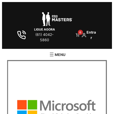
LIGUE AGORA
Entra
0
(61) 4042-
r
5860