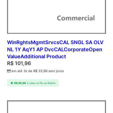
WinRghtsMgmtSrvcsCAL SNGL SA OLV
NL 1Y AqY1 AP DvcCALCorporateOpen
ValueAdditional Product
R$
101,96
em até 3x de
R$
33,99
sem juros
R$
96,86
à vista no Pix ou Boleto