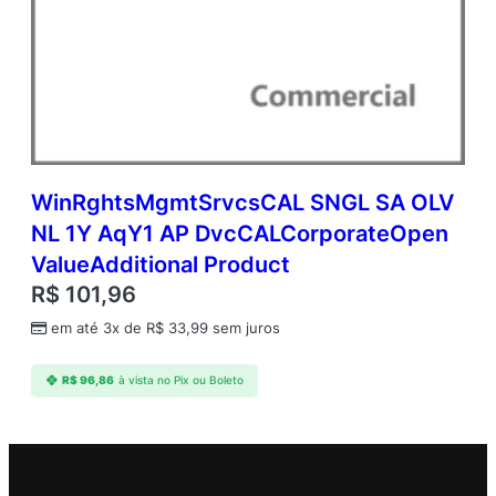
WinRghtsMgmtSrvcsCAL SNGL SA OLV
NL 1Y AqY1 AP DvcCALCorporateOpen
ValueAdditional Product
R$
101,96
em até 3x de
R$
33,99
sem juros
R$
96,86
à vista no Pix ou Boleto