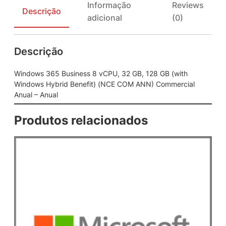
Informação
Reviews
B
Descrição
adicional
(0)
u
s
i
Descrição
n
e
s
Windows 365 Business 8 vCPU, 32 GB, 128 GB (with
s
Windows Hybrid Benefit) (NCE COM ANN) Commercial
8
Anual – Anual
v
C
Produtos relacionados
P
U
,
3
2
G
B
,
1
2