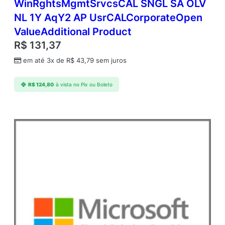
WinRghtsMgmtSrvcsCAL SNGL SA OLV
m
NL 1Y AqY2 AP UsrCALCorporateOpen
e
r
ValueAdditional Product
c
R$
131,37
i
a
em até 3x de
R$
43,79
sem juros
l
A
R$
124,80
à vista no Pix ou Boleto
n
u
a
l
–
A
n
u
a
l
q
u
a