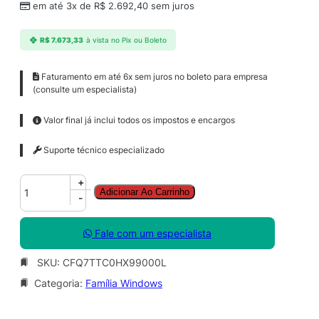
em até 3x de
R$
2.692,40
sem juros
R$
7.673,33
à vista no Pix ou Boleto
Faturamento em até 6x sem juros no boleto para empresa
(consulte um especialista)
Valor final já inclui todos os impostos e encargos
Suporte técnico especializado
W
+
Adicionar Ao Carrinho
i
-
n
d
Fale com um especialista
o
w
SKU:
CFQ7TTC0HX99000L
s
Categoria:
Família Windows
3
6
5