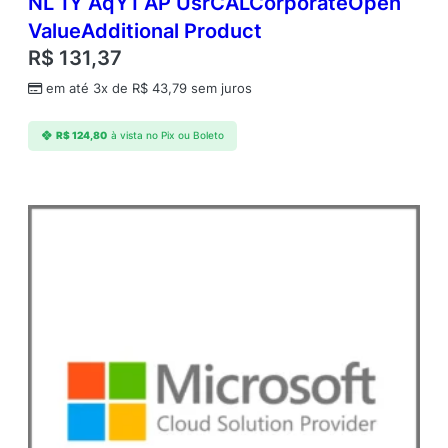
NL 1Y AqY1 AP UsrCALCorporateOpen
ValueAdditional Product
R$
131,37
em até 3x de
R$
43,79
sem juros
R$
124,80
à vista no Pix ou Boleto