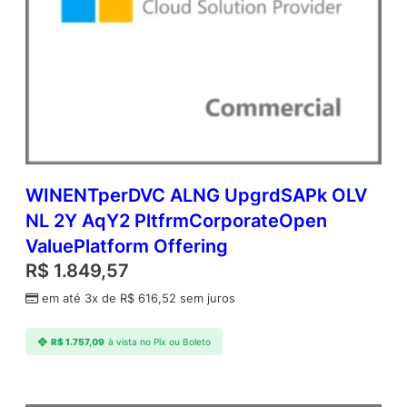
n
t
i
d
a
d
e
WINENTperDVC ALNG UpgrdSAPk OLV
NL 2Y AqY2 PltfrmCorporateOpen
ValuePlatform Offering
R$
1.849,57
em até 3x de
R$
616,52
sem juros
R$
1.757,09
à vista no Pix ou Boleto