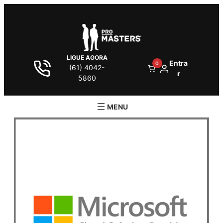
LIGUE AGORA
Entra
0
(61) 4042-
r
5860