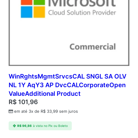
8
G
B
(
w
i
t
h
W
i
n
d
WinRghtsMgmtSrvcsCAL SNGL SA OLV
o
NL 1Y AqY3 AP DvcCALCorporateOpen
w
ValueAdditional Product
s
H
R$
101,96
y
em até 3x de
R$
33,99
sem juros
b
r
i
R$
96,86
à vista no Pix ou Boleto
d