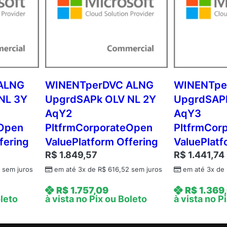
c
o
v
e
r
y
A
ALNG
WINENTperDVC ALNG
WINENTpe
d
NL 3Y
UpgrdSAPk OLV NL 2Y
UpgrdSAPk
d
AqY2
AqY3
-
eOpen
PltfrmCorporateOpen
PltfrmCor
O
fering
ValuePlatform Offering
ValuePlatf
n
R$
1.849,57
R$
1.441,74
(
N
7
sem juros
em até 3x de
R$
616,52
sem juros
em até 3x de
C
R$
1.757,09
R$
1.369
E
oleto
à vista no Pix ou Boleto
à vista no P
C
O