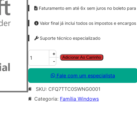
Faturamento em até 6x sem juros no boleto para 
Valor final já inclui todos os impostos e encargos
Suporte técnico especializado
W
+
Adicionar Ao Carrinho
i
-
n
d
Fale com um especialista
o
SKU:
CFQ7TTC0SWNG0001
w
s
Categoria:
Família Windows
3
6
5
C
r