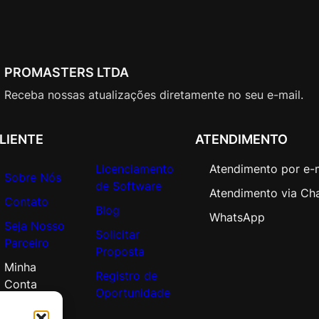
M
A
N
N
PROMASTERS LTDA
)
C
Receba nossas atualizações diretamente no seu e-mail.
o
m
LIENTE
ATENDIMENTO
m
e
Licenciamento
Atendimento por e-
r
Sobre Nós
de Software
c
Atendimento via Ch
Contato
i
Blog
WhatsApp
Seja Nosso
a
Solicitar
Parceiro
l
Proposta
A
Minha
Registro de
n
Conta
Oportunidade
u
a