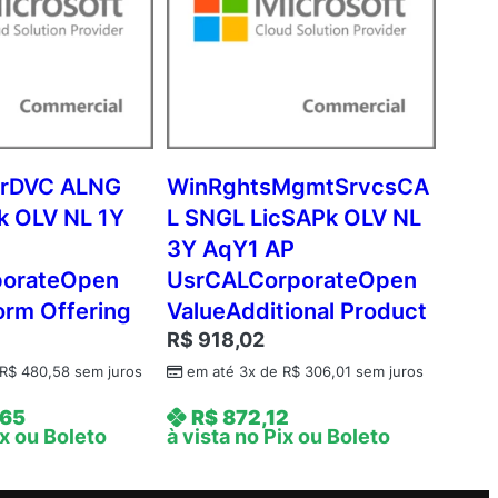
rDVC ALNG
WinRghtsMgmtSrvcsCA
 OLV NL 1Y
L SNGL LicSAPk OLV NL
3Y AqY1 AP
porateOpen
UsrCALCorporateOpen
orm Offering
ValueAdditional Product
R$
918,02
R$
480,58
sem juros
em até 3x de
R$
306,01
sem juros
,65
R$
872,12
ix ou Boleto
à vista no Pix ou Boleto