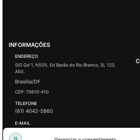
INFORMAÇÕES
ENDEREÇO
C
SIG Qd 1, N505, Ed Barão do Rio Branco, SL 123,
A50.
Brasília/DF
CEP: 70610-410
TELEFONE
(61) 4042-5860
E-MAIL
contato@promasters.net.br
Gerenciar o consentimento