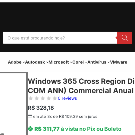
P
e
s
q
u
i
Adobe
Autodesk
Microsoft
Corel
Antivírus
VMware
s
a
r
p
Windows 365 Cross Region Di
r
o
COM ANN) Commercial Anual 
d
u
0 reviews
t
o
R$
328,18
s
em até 3x de
R$
109,39
sem juros
R$
311,77
à vista no Pix ou Boleto