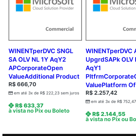
WINENTperDVC SNGL
WINENTperDVC 
SA OLV NL 1Y AqY2
UpgrdSAPk OLV 
APCorporateOpen
AqY1
ValueAdditional Product
PltfrmCorporat
R$
666,70
ValuePlatform Of
R$
2.257,42
em até 3x de
R$
222,23
sem juros
em até 3x de
R$
752,4
R$
633,37
à vista no Pix ou Boleto
R$
2.144,55
à vista no Pix ou B