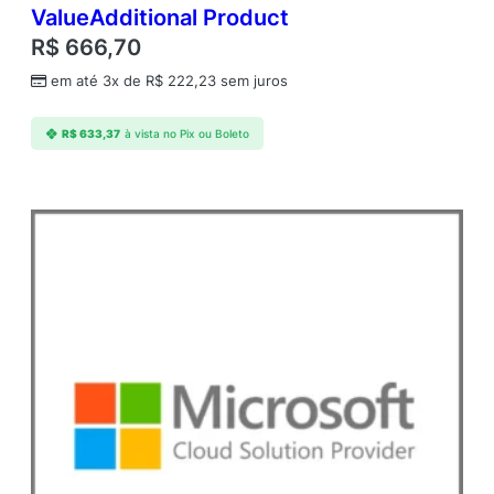
d
ValueAdditional Product
e
R$
666,70
em até 3x de
R$
222,23
sem juros
R$
633,37
à vista no Pix ou Boleto