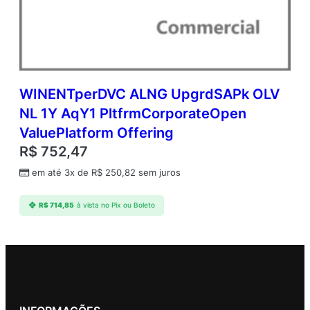
WINENTperDVC ALNG UpgrdSAPk OLV
NL 1Y AqY1 PltfrmCorporateOpen
ValuePlatform Offering
R$
752,47
em até 3x de
R$
250,82
sem juros
R$
714,85
à vista no Pix ou Boleto