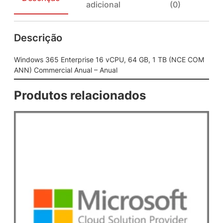
adicional
(0)
n
t
e
Descrição
r
p
r
Windows 365 Enterprise 16 vCPU, 64 GB, 1 TB (NCE COM
i
ANN) Commercial Anual – Anual
s
e
Produtos relacionados
1
6
v
C
P
U
,
6
4
G
B
,