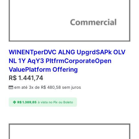
WINENTperDVC ALNG UpgrdSAPk OLV
NL 1Y AqY3 PltfrmCorporateOpen
ValuePlatform Offering
R$
1.441,74
em até 3x de
R$
480,58
sem juros
R$
1.369,65
à vista no Pix ou Boleto