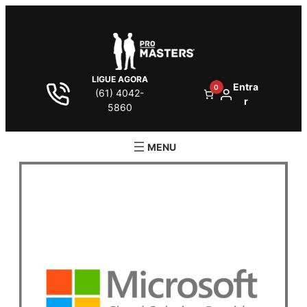
LIGUE AGORA
Entra
0
(61) 4042-
r
5860