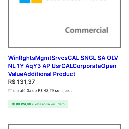
1
T
B
(
N
C
E
C
O
M
WinRghtsMgmtSrvcsCAL SNGL SA OLV
A
NL 1Y AqY3 AP UsrCALCorporateOpen
N
ValueAdditional Product
N
)
R$
131,37
C
em até 3x de
R$
43,79
sem juros
o
m
m
R$
124,80
à vista no Pix ou Boleto
e
r
c
i