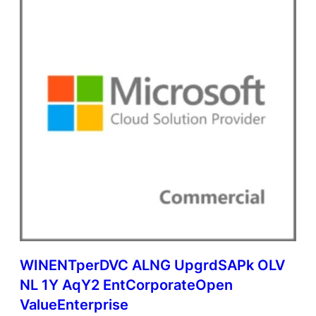
WINENTperDVC ALNG UpgrdSAPk OLV
NL 1Y AqY2 EntCorporateOpen
ValueEnterprise