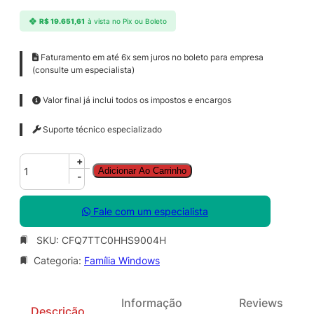
R$
19.651,61
à vista no Pix ou Boleto
Faturamento em até 6x sem juros no boleto para empresa
(consulte um especialista)
Valor final já inclui todos os impostos e encargos
Suporte técnico especializado
W
+
Adicionar Ao Carrinho
i
-
n
d
Fale com um especialista
o
w
SKU:
CFQ7TTC0HHS9004H
s
Categoria:
Família Windows
3
6
5
Informação
Reviews
E
Descrição