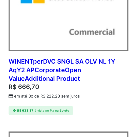
6
G
B
(
N
C
E
C
O
M
WINENTperDVC SNGL SA OLV NL 1Y
A
AqY2 APCorporateOpen
N
ValueAdditional Product
N
)
R$
666,70
C
em até 3x de
R$
222,23
sem juros
o
m
m
R$
633,37
à vista no Pix ou Boleto
e
r
c
i