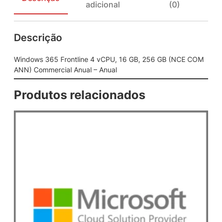
adicional
(0)
r
o
n
Descrição
t
l
i
Windows 365 Frontline 4 vCPU, 16 GB, 256 GB (NCE COM
n
ANN) Commercial Anual – Anual
e
4
Produtos relacionados
v
C
P
U
,
1
6
G
B
,
2
5