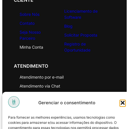
CLIENTE
Licenciamento de
Sobre Nós
Software
Contato
Blog
Seja Nosso
Solicitar Proposta
Parceiro
Registro de
Minha Conta
Oportunidade
ATENDIMENTO
Atendimento por e-mail
Atendimento via Chat
WhatsApp
Gerenciar o consentimento
INSTITUCIONAL
Para fornecer as melhores experiências, usamos tecnologias como
Política de Privacidade
cookies para armazenar e/ou acessar informações do dispositivo. O
consentimento para essas tecnologias nos permitirá processar dados