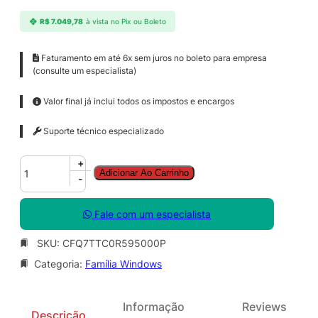
R$
7.049,78
à vista no Pix ou Boleto
Faturamento em até 6x sem juros no boleto para empresa
(consulte um especialista)
Valor final já inclui todos os impostos e encargos
Suporte técnico especializado
W
+
Adicionar Ao Carrinho
i
-
n
d
Fale com um especialista
o
w
SKU:
CFQ7TTC0R595000P
s
Categoria:
Família Windows
3
6
5
Informação
Reviews
F
Descrição