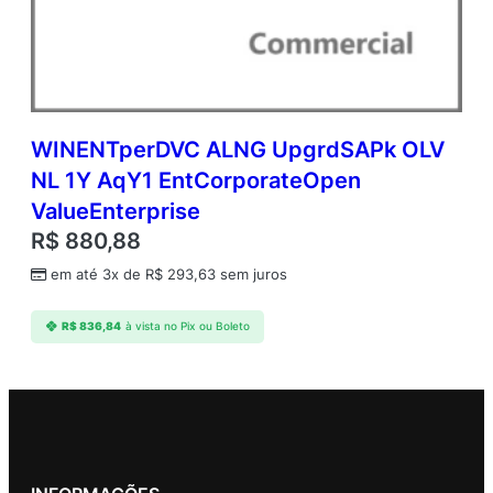
WINENTperDVC ALNG UpgrdSAPk OLV
NL 1Y AqY1 EntCorporateOpen
ValueEnterprise
R$
880,88
em até 3x de
R$
293,63
sem juros
R$
836,84
à vista no Pix ou Boleto