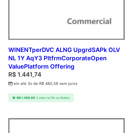
WINENTperDVC ALNG UpgrdSAPk OLV
NL 1Y AqY3 PltfrmCorporateOpen
ValuePlatform Offering
R$
1.441,74
em até 3x de
R$
480,58
sem juros
R$
1.369,65
à vista no Pix ou Boleto