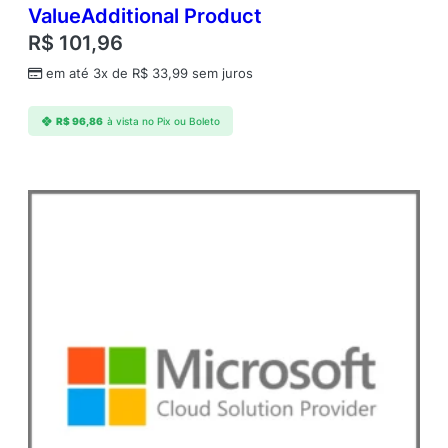
d
ValueAdditional Product
e
R$
101,96
em até 3x de
R$
33,99
sem juros
R$
96,86
à vista no Pix ou Boleto