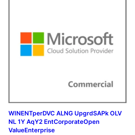
WINENTperDVC ALNG UpgrdSAPk OLV
NL 1Y AqY2 EntCorporateOpen
ValueEnterprise