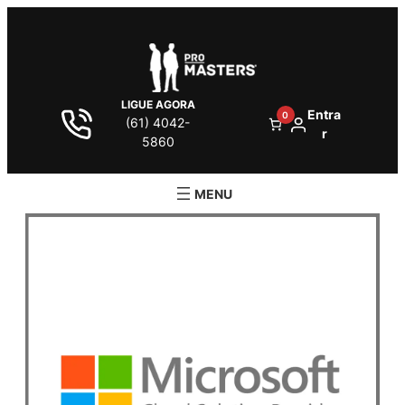
LIGUE AGORA
Entra
0
(61) 4042-
r
5860