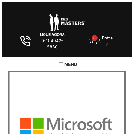
LIGUE AGORA
Entra
0
(61) 4042-
r
5860