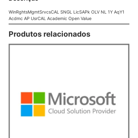
c
s
WinRghtsMgmtSrvcsCAL SNGL LicSAPk OLV NL 1Y AqY1
C
Acdmc AP UsrCAL Academic Open Value
A
L
Produtos relacionados
S
N
G
L
L
i
c
S
A
P
k
O
L
V
N
L