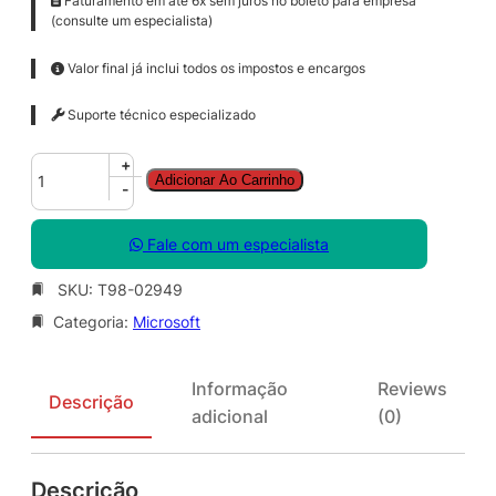
Faturamento em até 6x sem juros no boleto para empresa
(consulte um especialista)
Valor final já inclui todos os impostos e encargos
Suporte técnico especializado
W
+
Adicionar Ao Carrinho
i
-
n
R
Fale com um especialista
g
h
SKU:
T98-02949
t
Categoria:
Microsoft
s
M
g
Informação
Reviews
m
Descrição
adicional
(0)
t
S
r
Descrição
v