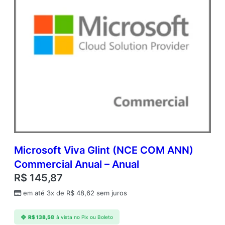
a
d
e
m
i
c
O
p
e
n
V
a
l
u
e
Microsoft Viva Glint (NCE COM ANN)
q
Commercial Anual – Anual
u
R$
145,87
a
n
em até 3x de
R$
48,62
sem juros
t
i
R$
138,58
à vista no Pix ou Boleto
d