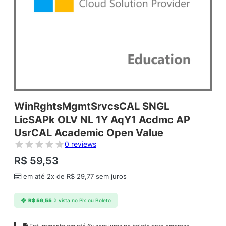
WinRghtsMgmtSrvcsCAL SNGL
LicSAPk OLV NL 1Y AqY1 Acdmc AP
UsrCAL Academic Open Value
0 reviews
R$
59,53
em até 2x de
R$
29,77
sem juros
R$
56,55
à vista no Pix ou Boleto