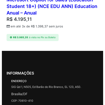
Student 18+) (NCE EDU ANN) Education
Anual – Anual
R$
4.195,11
em até 3x de
R$
1.398,37
sem juros
R$
3.985,35
à vista no Pix ou Boleto
INFORMAÇÕES
ENDEREÇO
SIG Qd 1, N505, Ed Barão do Rio Branco, SL 123, A50.
Brasília/DF
CEP: 70610-410