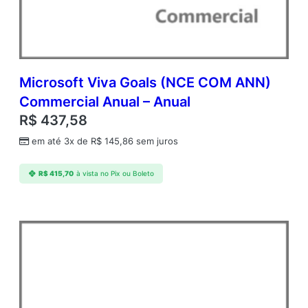
1
Y
A
q
Y
1
Microsoft Viva Goals (NCE COM ANN)
A
Commercial Anual – Anual
c
R$
437,58
d
m
em até 3x de
R$
145,86
sem juros
c
A
R$
415,70
à vista no Pix ou Boleto
P
U
s
r
C
A
L
A
c