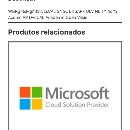
c
s
WinRghtsMgmtSrvcsCAL SNGL LicSAPk OLV NL 1Y AqY2
C
Acdmc AP DvcCAL Academic Open Value
A
L
Produtos relacionados
S
N
G
L
L
i
c
S
A
P
k
O
L
V
N
L