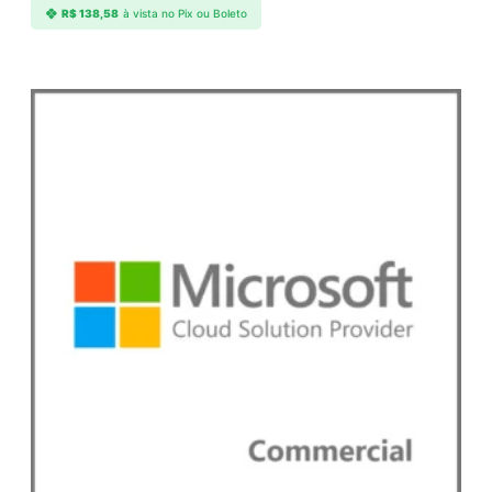
a
R$
138,58
à vista no Pix ou Boleto
d
e