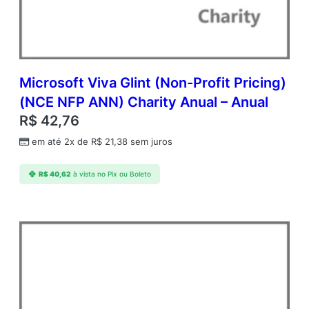
1
Y
A
q
Y
2
Microsoft Viva Glint (Non-Profit Pricing)
A
(NCE NFP ANN) Charity Anual – Anual
c
R$
42,76
d
m
em até 2x de
R$
21,38
sem juros
c
A
R$
40,62
à vista no Pix ou Boleto
P
D
v
c
C
A
L
A
c