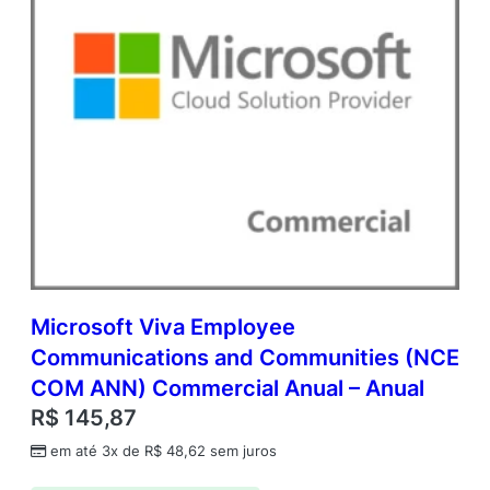
a
d
e
m
i
c
O
p
e
n
V
a
l
u
e
Microsoft Viva Employee
q
Communications and Communities (NCE
u
COM ANN) Commercial Anual – Anual
a
n
R$
145,87
t
em até 3x de
R$
48,62
sem juros
i
d