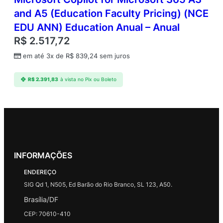
and A5 (Education Faculty Pricing) (NCE
EDU ANN) Education Anual – Anual
R$
2.517,72
em até 3x de
R$
839,24
sem juros
R$
2.391,83
à vista no Pix ou Boleto
INFORMAÇÕES
ENDEREÇO
SIG Qd 1, N505, Ed Barão do Rio Branco, SL 123, A50.
Brasília/DF
CEP: 70610-410