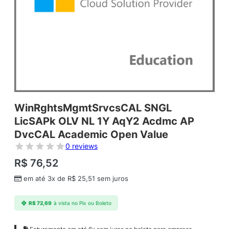
WinRghtsMgmtSrvcsCAL SNGL
LicSAPk OLV NL 1Y AqY2 Acdmc AP
DvcCAL Academic Open Value
0 reviews
R$
76,52
em até 3x de
R$
25,51
sem juros
R$
72,69
à vista no Pix ou Boleto