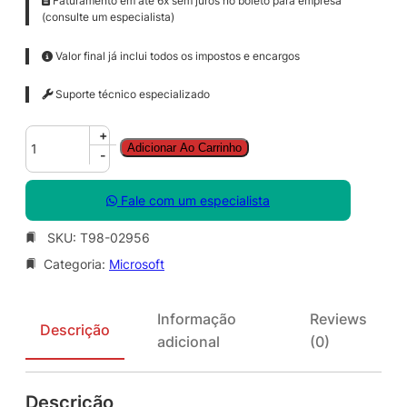
Faturamento em até 6x sem juros no boleto para empresa
(consulte um especialista)
Valor final já inclui todos os impostos e encargos
Suporte técnico especializado
W
+
Adicionar Ao Carrinho
i
-
n
R
Fale com um especialista
g
h
SKU:
T98-02956
t
Categoria:
Microsoft
s
M
g
Informação
Reviews
m
Descrição
adicional
(0)
t
S
r
Descrição
v