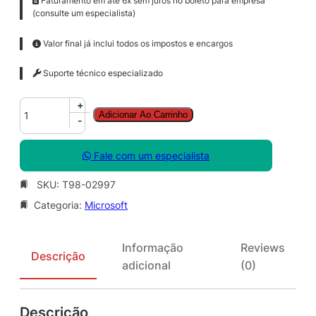
Faturamento em até 6x sem juros no boleto para empresa
(consulte um especialista)
Valor final já inclui todos os impostos e encargos
Suporte técnico especializado
W
+
Adicionar Ao Carrinho
i
-
n
R
Fale com um especialista
g
h
SKU:
T98-02997
t
Categoria:
Microsoft
s
M
g
Informação
Reviews
m
Descrição
adicional
(0)
t
S
r
Descrição
v