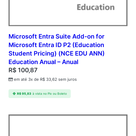
3
Y
A
q
Y
1
Microsoft Entra Suite Add-on for
A
Microsoft Entra ID P2 (Education
c
Student Pricing) (NCE EDU ANN)
d
m
Education Anual – Anual
c
R$
100,87
A
P
em até 3x de
R$
33,62
sem juros
U
s
R$
95,83
à vista no Pix ou Boleto
r
C
A
L
A
c