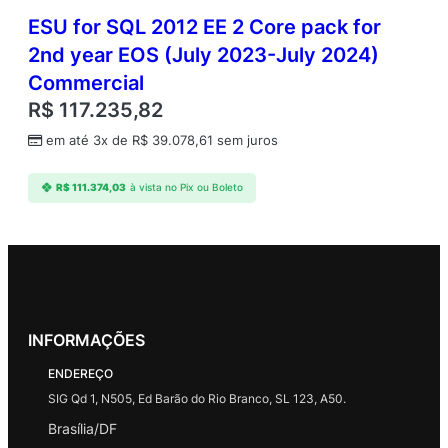
ESU for SQL 2012 EE 2 Core pack for
2nd year EOS (July 2023-July 2024)
Commercial
R$
117.235,82
em até 3x de
R$
39.078,61
sem juros
R$
111.374,03
à vista no Pix ou Boleto
INFORMAÇÕES
ENDEREÇO
SIG Qd 1, N505, Ed Barão do Rio Branco, SL 123, A50.
Brasília/DF