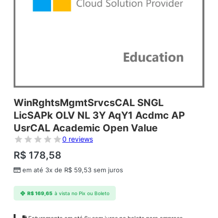
WinRghtsMgmtSrvcsCAL SNGL
LicSAPk OLV NL 3Y AqY1 Acdmc AP
UsrCAL Academic Open Value
0 reviews
R$
178,58
em até 3x de
R$
59,53
sem juros
R$
169,65
à vista no Pix ou Boleto