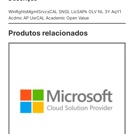
c
s
WinRghtsMgmtSrvcsCAL SNGL LicSAPk OLV NL 3Y AqY1
C
Acdmc AP UsrCAL Academic Open Value
A
L
Produtos relacionados
S
N
G
L
L
i
c
S
A
P
k
O
L
V
N
L