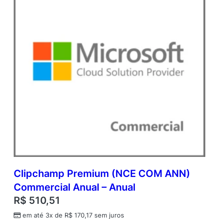
a
d
e
m
i
c
O
p
e
n
V
a
l
u
e
q
u
Clipchamp Premium (NCE COM ANN)
a
n
Commercial Anual – Anual
t
R$
510,51
i
d
em até 3x de
R$
170,17
sem juros