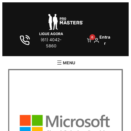
LIGUE AGORA
Entra
0
(61) 4042-
r
5860