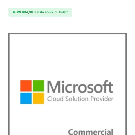
a
d
R$
484,98
à vista no Pix ou Boleto
e