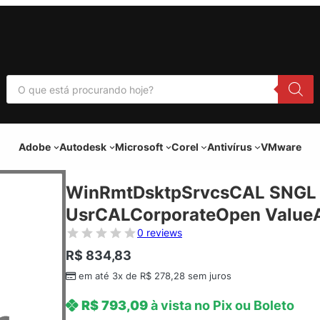
P
e
s
q
u
i
Adobe
Autodesk
Microsoft
Corel
Antivírus
VMware
s
a
r
p
WinRmtDsktpSrvcsCAL SNGL 
r
o
UsrCALCorporateOpen ValueAd
d
u
0 reviews
t
o
R$
834,83
s
em até 3x de
R$
278,28
sem juros
R$
793,09
à vista no Pix ou Boleto