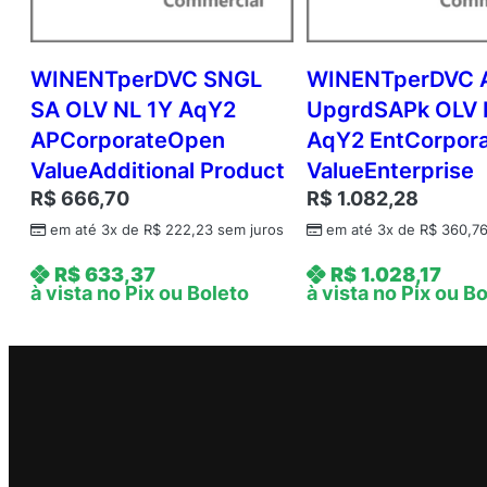
WINENTperDVC SNGL
WINENTperDVC 
SA OLV NL 1Y AqY2
UpgrdSAPk OLV 
APCorporateOpen
AqY2 EntCorpor
ValueAdditional Product
ValueEnterprise
R$
666,70
R$
1.082,28
em até 3x de
R$
222,23
sem juros
em até 3x de
R$
360,7
R$
633,37
R$
1.028,17
à vista no Pix ou Boleto
à vista no Pix ou B