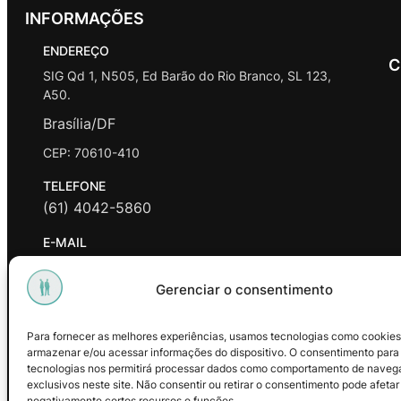
INFORMAÇÕES
ENDEREÇO
C
SIG Qd 1, N505, Ed Barão do Rio Branco, SL 123,
A50.
Brasília/DF
CEP: 70610-410
TELEFONE
(61) 4042-5860
E-MAIL
contato@promasters.net.br
Gerenciar o consentimento
HORÁRIO DE ATENDIMENTO
segunda a sexta das 9hrs às 18hrs exceto feriados.
Para fornecer as melhores experiências, usamos tecnologias como cookies
armazenar e/ou acessar informações do dispositivo. O consentimento para
Facebook
Instagram
Youtube
tecnologias nos permitirá processar dados como comportamento de naveg
exclusivos neste site. Não consentir ou retirar o consentimento pode afetar
negativamente certos recursos e funções.