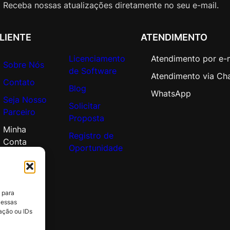
C
Receba nossas atualizações diretamente no seu e-mail.
o
r
LIENTE
ATENDIMENTO
p
o
Licenciamento
Atendimento por e-
Sobre Nós
r
de Software
Atendimento via Ch
a
Contato
Blog
t
WhatsApp
Seja Nosso
e
Solicitar
Parceiro
O
Proposta
p
Minha
Registro de
e
Conta
Oportunidade
n
V
a
l
 para
u
 essas
e
ação ou IDs
A