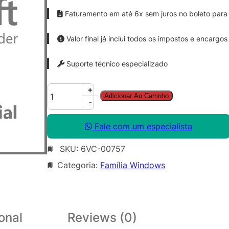
Faturamento em até 6x sem juros no boleto para 
Valor final já inclui todos os impostos e encargos
Suporte técnico especializado
W
+
Adicionar Ao Carrinho
i
-
n
R
Fale com um especialista
m
SKU:
6VC-00757
t
D
Categoria:
Família Windows
s
k
t
p
onal
Reviews (0)
S