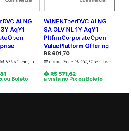
rDVC ALNG
WINENTperDVC ALNG
 3Y AqY1
SA OLV NL 1Y AqY1
ateOpen
PltfrmCorporateOpen
prise
ValuePlatform Offering
R$
601,70
R$
633,62
sem juros
em até 3x de
R$
200,57
sem juros
,81
R$
571,62
ix ou Boleto
à vista no Pix ou Boleto