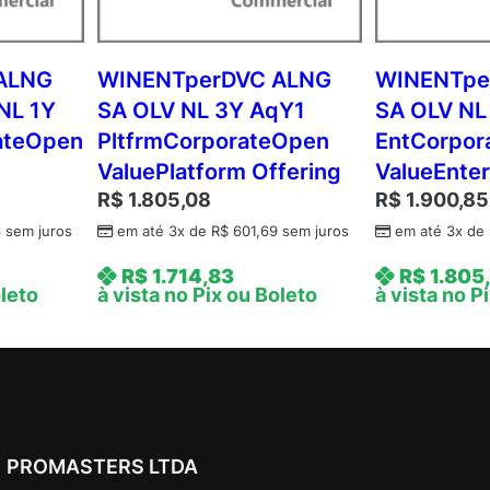
L
V
N
ALNG
WINENTperDVC ALNG
WINENTpe
L
NL 1Y
SA OLV NL 3Y AqY1
SA OLV NL
1
ateOpen
PltfrmCorporateOpen
EntCorpor
Y
ValuePlatform Offering
ValueEnter
A
R$
1.805,08
R$
1.900,85
q
Y
6
sem juros
em até 3x de
R$
601,69
sem juros
em até 3x de
2
R$
1.714,83
R$
1.805
A
oleto
à vista no Pix ou Boleto
à vista no P
P
U
s
r
C
A
PROMASTERS LTDA
L