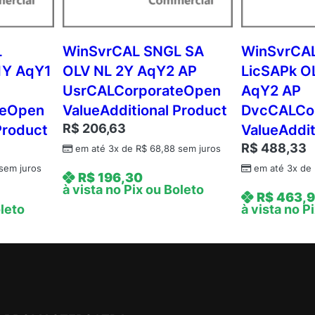
A
P
U
L
WinSvrCAL SNGL SA
WinSvrCA
s
1Y AqY1
OLV NL 2Y AqY2 AP
LicSAPk O
r
UsrCALCorporateOpen
AqY2 AP
C
teOpen
ValueAdditional Product
DvcCALCo
A
R$
206,63
Product
ValueAddit
L
R$
488,33
C
em até 3x de
R$
68,88
sem juros
o
sem juros
em até 3x de
R$
196,30
r
à vista no Pix ou Boleto
R$
463,9
p
oleto
à vista no P
o
r
a
t
e
O