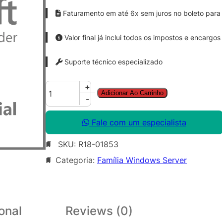
Faturamento em até 6x sem juros no boleto para 
Valor final já inclui todos os impostos e encargos
Suporte técnico especializado
W
+
Adicionar Ao Carrinho
i
-
n
S
Fale com um especialista
v
SKU:
R18-01853
r
C
Categoria:
Família Windows Server
A
L
S
N
onal
Reviews (0)
G