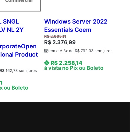
L SNGL
Windows Server 2022
LV NL 2Y
Essentials Coem
R$
2.665,11
R$
2.376,99
rporateOpen
em até 3x de
R$
792,33
sem juros
ional Product
R$
2.258,14
à vista no Pix ou Boleto
R$
162,78
sem juros
1
ix ou Boleto