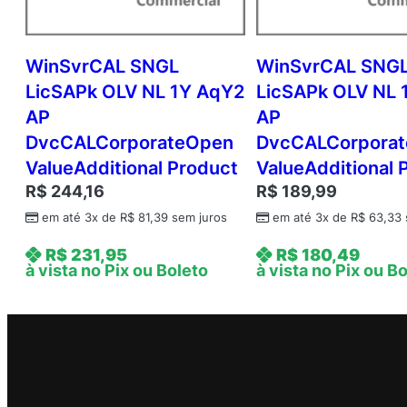
WinSvrCAL SNGL
WinSvrCAL SNG
LicSAPk OLV NL 1Y AqY2
LicSAPk OLV NL 
AP
AP
DvcCALCorporateOpen
DvcCALCorpora
ValueAdditional Product
ValueAdditional 
R$
244,16
R$
189,99
em até 3x de
R$
81,39
sem juros
em até 3x de
R$
63,33
R$
231,95
R$
180,49
à vista no Pix ou Boleto
à vista no Pix ou B