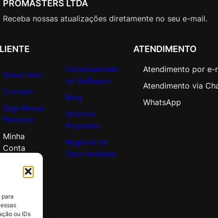
PROMASTERS LTDA
p
e
Receba nossas atualizações diretamente no seu e-mail.
n
V
LIENTE
ATENDIMENTO
a
l
Licenciamento
Atendimento por e-
u
Sobre Nós
de Software
e
Atendimento via Ch
Contato
A
Blog
WhatsApp
Seja Nosso
d
Solicitar
Parceiro
d
Proposta
i
Minha
Registro de
t
Conta
Oportunidade
i
o
n
a
 para
l
 essas
P
ação ou IDs