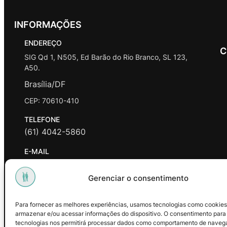
INFORMAÇÕES
ENDEREÇO
C
SIG Qd 1, N505, Ed Barão do Rio Branco, SL 123,
A50.
Brasília/DF
CEP: 70610-410
TELEFONE
(61) 4042-5860
E-MAIL
contato@promasters.net.br
Gerenciar o consentimento
HORÁRIO DE ATENDIMENTO
segunda a sexta das 9hrs às 18hrs exceto feriados.
Para fornecer as melhores experiências, usamos tecnologias como cookies
armazenar e/ou acessar informações do dispositivo. O consentimento para
Facebook
Instagram
Youtube
tecnologias nos permitirá processar dados como comportamento de naveg