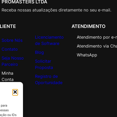
PROMASTERS LTDA
L
i
Receba nossas atualizações diretamente no seu e-mail.
c
A
LIENTE
ATENDIMENTO
c
a
Licenciamento
Atendimento por e-
d
Sobre Nós
de Software
e
Atendimento via Ch
Contato
m
Blog
WhatsApp
Seja Nosso
i
Solicitar
Parceiro
c
Proposta
O
Minha
Registro de
p
Conta
Oportunidade
e
n
V
a
 para
l
 essas
u
ação ou IDs