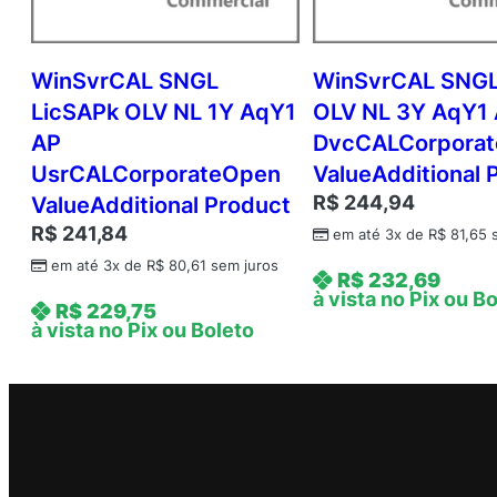
WinSvrCAL SNGL
WinSvrCAL SNGL
LicSAPk OLV NL 1Y AqY1
OLV NL 3Y AqY1
AP
DvcCALCorpora
UsrCALCorporateOpen
ValueAdditional 
R$
244,94
ValueAdditional Product
R$
241,84
em até 3x de
R$
81,65
s
em até 3x de
R$
80,61
sem juros
R$
232,69
à vista no Pix ou B
R$
229,75
à vista no Pix ou Boleto