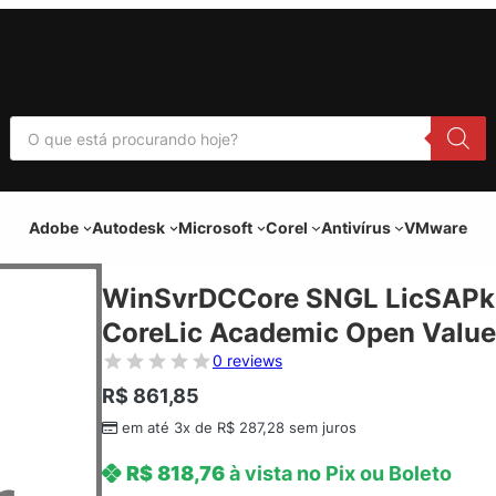
P
e
s
q
u
i
Adobe
Autodesk
Microsoft
Corel
Antivírus
VMware
s
a
r
p
WinSvrDCCore SNGL LicSAPk 
r
o
CoreLic Academic Open Value
d
u
0 reviews
t
o
R$
861,85
s
em até 3x de
R$
287,28
sem juros
R$
818,76
à vista no Pix ou Boleto