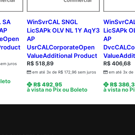
L
1
Y
 SA
WinSvrCAL SNGL
WinSvrCA
A
 AP
LicSAPk OLV NL 1Y AqY3
LicSAPk O
q
teOpen
AP
AP
Y
Product
UsrCALCorporateOpen
DvcCALCo
1
ValueAdditional Product
ValueAddit
A
R$
518,89
R$
406,68
c
em juros
d
em até 3x de
R$
172,96
sem juros
em até 3x de
m
oleto
R$
492,95
R$
386,3
c
à vista no Pix ou Boleto
à vista no P
A
P
C
o
r
e