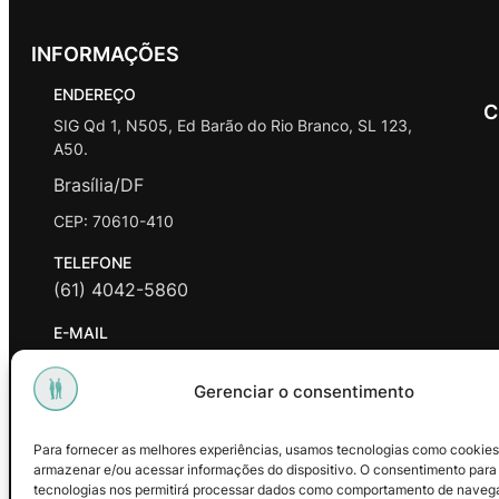
INFORMAÇÕES
ENDEREÇO
C
SIG Qd 1, N505, Ed Barão do Rio Branco, SL 123,
A50.
Brasília/DF
CEP: 70610-410
TELEFONE
(61) 4042-5860
E-MAIL
contato@promasters.net.br
Gerenciar o consentimento
HORÁRIO DE ATENDIMENTO
segunda a sexta das 9hrs às 18hrs exceto feriados.
Para fornecer as melhores experiências, usamos tecnologias como cookies
armazenar e/ou acessar informações do dispositivo. O consentimento para
Facebook
Instagram
Youtube
tecnologias nos permitirá processar dados como comportamento de naveg