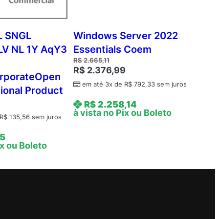
L SNGL
Windows Server 2022
LV NL 1Y AqY3
Essentials Coem
R$
2.665,11
R$
2.376,99
rporateOpen
em até 3x de
R$
792,33
sem juros
ional Product
R$
2.258,14
à vista no Pix ou Boleto
R$
135,56
sem juros
5
ix ou Boleto