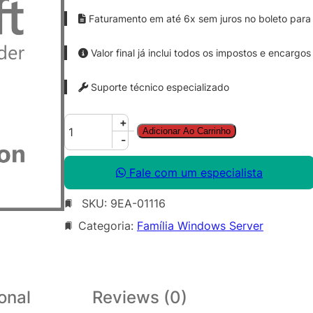
Faturamento em até 6x sem juros no boleto para 
Valor final já inclui todos os impostos e encargos
Suporte técnico especializado
W
+
Adicionar Ao Carrinho
i
-
n
S
Fale com um especialista
v
SKU:
9EA-01116
r
D
Categoria:
Família Windows Server
C
C
o
r
onal
Reviews (0)
e