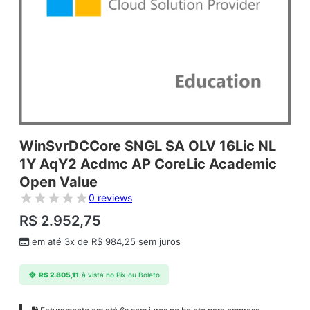
WinSvrDCCore SNGL SA OLV 16Lic NL
1Y AqY2 Acdmc AP CoreLic Academic
Open Value
0 reviews
R$
2.952,75
em até 3x de
R$
984,25
sem juros
R$
2.805,11
à vista no Pix ou Boleto