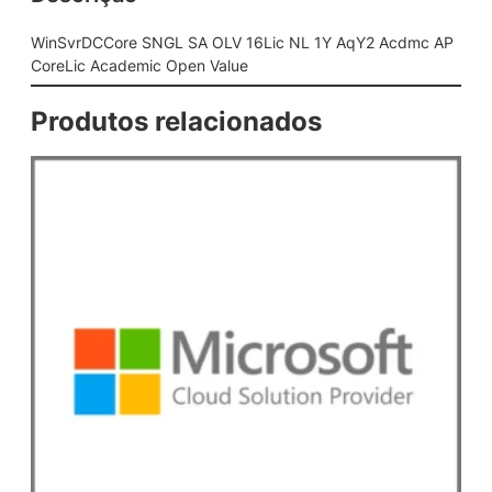
L
S
WinSvrDCCore SNGL SA OLV 16Lic NL 1Y AqY2 Acdmc AP
A
CoreLic Academic Open Value
O
L
Produtos relacionados
V
1
6
L
i
c
N
L
1
Y
A
q
Y
2
A
c