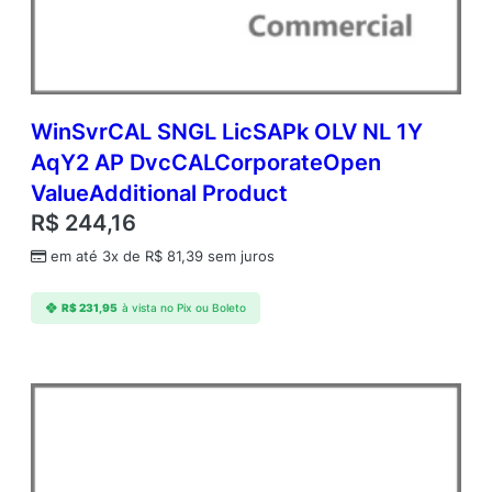
d
m
c
A
P
C
WinSvrCAL SNGL LicSAPk OLV NL 1Y
o
AqY2 AP DvcCALCorporateOpen
r
ValueAdditional Product
e
L
R$
244,16
i
em até 3x de
R$
81,39
sem juros
c
A
c
R$
231,95
à vista no Pix ou Boleto
a
d
e
m
i
c
O