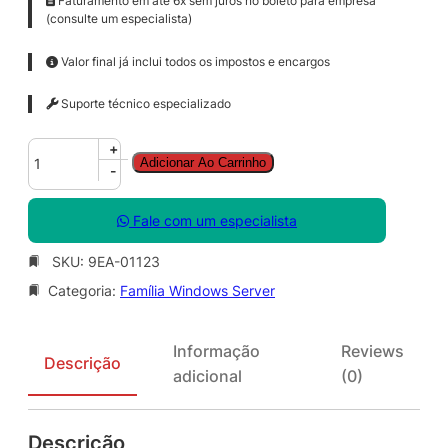
Faturamento em até 6x sem juros no boleto para empresa
(consulte um especialista)
Valor final já inclui todos os impostos e encargos
Suporte técnico especializado
W
+
Adicionar Ao Carrinho
i
-
n
S
Fale com um especialista
v
r
SKU:
9EA-01123
D
Categoria:
Família Windows Server
C
C
o
Informação
Reviews
r
Descrição
adicional
(0)
e
S
N
Descrição
G