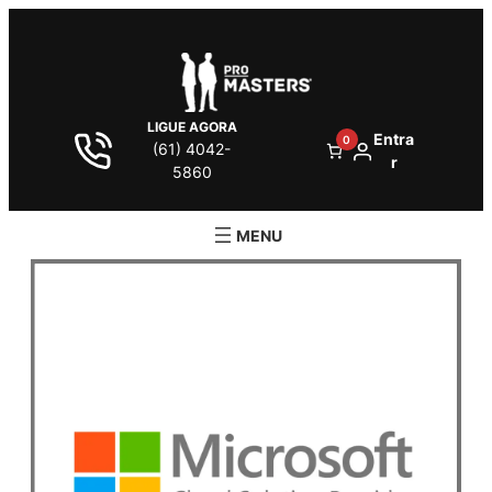
LIGUE AGORA
Entra
0
(61) 4042-
r
5860