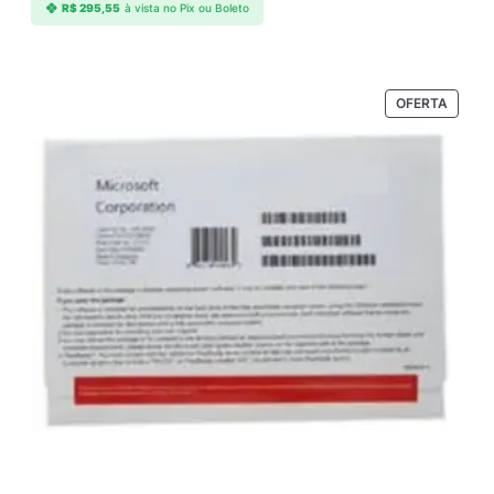
R$
295,55
à vista no Pix ou Boleto
PRODU
OFERTA
EM
PROM