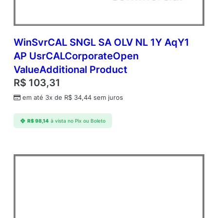
WinSvrCAL SNGL SA OLV NL 1Y AqY1
AP UsrCALCorporateOpen
ValueAdditional Product
R$
103,31
em até 3x de
R$
34,44
sem juros
R$
98,14
à vista no Pix ou Boleto