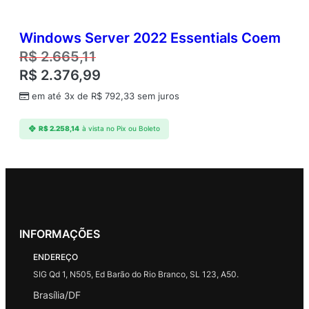
Windows Server 2022 Essentials Coem
R$
2.665,11
R$
2.376,99
em até 3x de
R$
792,33
sem juros
R$
2.258,14
à vista no Pix ou Boleto
INFORMAÇÕES
ENDEREÇO
SIG Qd 1, N505, Ed Barão do Rio Branco, SL 123, A50.
Brasília/DF