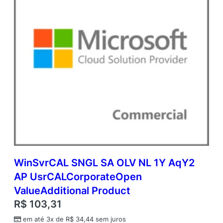
p
e
n
V
a
l
u
e
q
u
a
n
t
i
d
a
WinSvrCAL SNGL SA OLV NL 1Y AqY2
d
AP UsrCALCorporateOpen
e
ValueAdditional Product
R$
103,31
em até 3x de
R$
34,44
sem juros