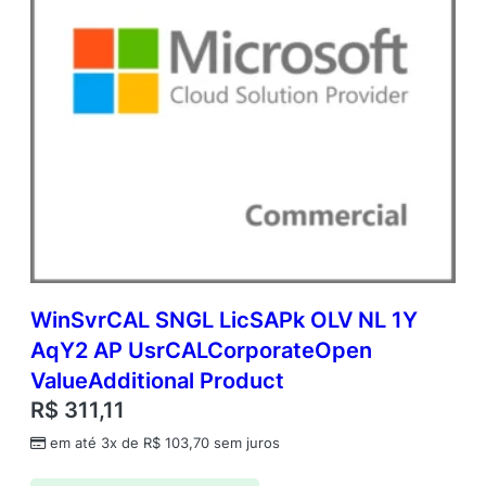
WinSvrCAL SNGL LicSAPk OLV NL 1Y
AqY2 AP UsrCALCorporateOpen
ValueAdditional Product
R$
311,11
em até 3x de
R$
103,70
sem juros