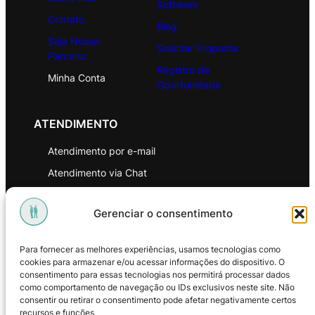
Software
Contato
Blog
Seja Nosso
Solicitar Proposta
Parceiro
Registro de
Minha Conta
Oportunidade
ATENDIMENTO
Atendimento por e-mail
Atendimento via Chat
WhatsApp
Gerenciar o consentimento
INSTITUCIONAL
Para fornecer as melhores experiências, usamos tecnologias como
Política de Privacidade
cookies para armazenar e/ou acessar informações do dispositivo. O
consentimento para essas tecnologias nos permitirá processar dados
Política de Troca e Devoluções
como comportamento de navegação ou IDs exclusivos neste site. Não
consentir ou retirar o consentimento pode afetar negativamente certos
Política de Reembolso
recursos e funções.