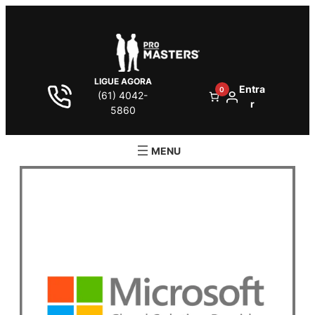
LIGUE AGORA
Entra
0
(61) 4042-
r
5860