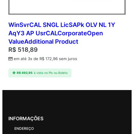
WinSvrCAL SNGL LicSAPk OLV NL 1Y
AqY3 AP UsrCALCorporateOpen
ValueAdditional Product
R$
518,89
em até 3x de
R$
172,96
sem juros
R$
492,95
à vista no Pix ou Boleto
INFORMAÇÕES
ENDEREÇO