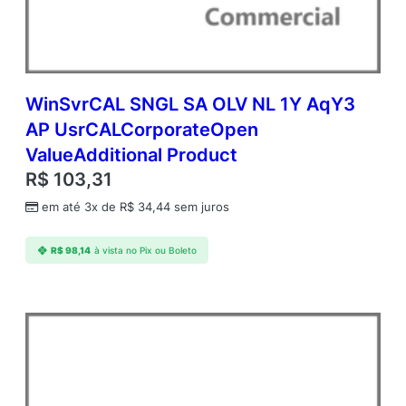
WinSvrCAL SNGL SA OLV NL 1Y AqY3
AP UsrCALCorporateOpen
ValueAdditional Product
R$
103,31
em até 3x de
R$
34,44
sem juros
R$
98,14
à vista no Pix ou Boleto