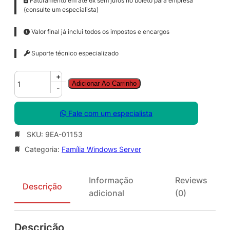
Faturamento em até 6x sem juros no boleto para empresa
(consulte um especialista)
Valor final já inclui todos os impostos e encargos
Suporte técnico especializado
W
+
Adicionar Ao Carrinho
i
-
n
S
Fale com um especialista
v
r
SKU:
9EA-01153
D
Categoria:
Família Windows Server
C
C
o
Informação
Reviews
r
Descrição
adicional
(0)
e
S
N
Descrição
G