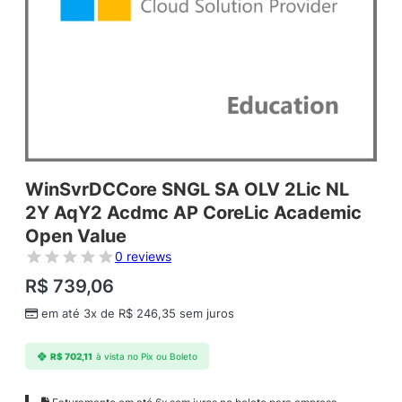
WinSvrDCCore SNGL SA OLV 2Lic NL
2Y AqY2 Acdmc AP CoreLic Academic
Open Value
0 reviews
R$
739,06
em até 3x de
R$
246,35
sem juros
R$
702,11
à vista no Pix ou Boleto