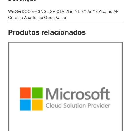
L
S
WinSvrDCCore SNGL SA OLV 2Lic NL 2Y AqY2 Acdmc AP
A
CoreLic Academic Open Value
O
L
Produtos relacionados
V
2
L
i
c
N
L
2
Y
A
q
Y
2
A
c
d