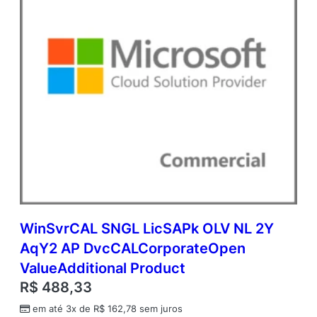
WinSvrCAL SNGL LicSAPk OLV NL 2Y
AqY2 AP DvcCALCorporateOpen
ValueAdditional Product
R$
488,33
em até 3x de
R$
162,78
sem juros