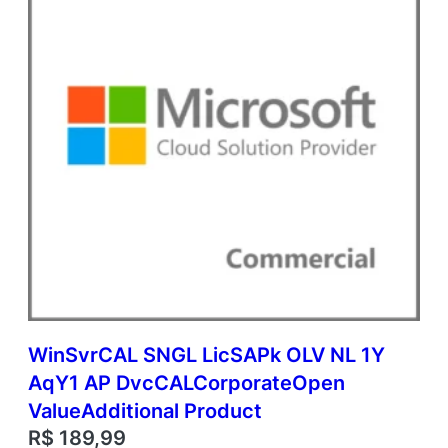
e
n
V
a
l
u
e
q
u
a
n
t
i
d
a
d
e
WinSvrCAL SNGL LicSAPk OLV NL 1Y
AqY1 AP DvcCALCorporateOpen
ValueAdditional Product
R$
189,99