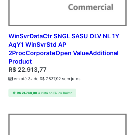
m
c
A
P
C
o
WinSvrDataCtr SNGL SASU OLV NL 1Y
r
AqY1 WinSvrStd AP
e
2ProcCorporateOpen ValueAdditional
L
i
Product
c
R$
22.913,77
A
c
em até 3x de
R$
7.637,92
sem juros
a
d
R$
21.768,08
à vista no Pix ou Boleto
e
m
i
c
O
p