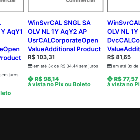
c
N
L
L
WinSvrCAL SNGL SA
WinSvrCA
2
1Y AqY1
OLV NL 1Y AqY2 AP
OLV NL 1Y
Y
UsrCALCorporateOpen
DvcCALCo
A
teOpen
ValueAdditional Product
ValueAddit
q
R$
103,31
R$
81,65
Product
Y
2
em até 3x de
R$
34,44
sem juros
em até 3x de
A
sem juros
R$
98,14
R$
77,57
c
à vista no Pix ou Boleto
à vista no P
d
oleto
m
c
A
P
C
o