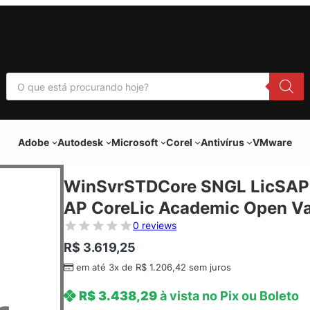
P
e
s
q
u
i
Adobe
Autodesk
Microsoft
Corel
Antivírus
VMware
s
a
r
p
WinSvrSTDCore SNGL LicSAP
r
o
AP CoreLic Academic Open V
d
u
0 reviews
t
o
R$
3.619,25
s
em até 3x de
R$
1.206,42
sem juros
R$
3.438,29
à vista no Pix ou Boleto