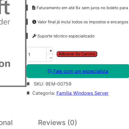
Faturamento em até 6x sem juros no boleto para 
Valor final já inclui todos os impostos e encargos
Suporte técnico especializado
W
+
Adicionar Ao Carrinho
i
-
n
S
Fale com um especialista
v
SKU:
9EM-00759
r
S
Categoria:
Família Windows Server
T
D
C
o
onal
Reviews (0)
r