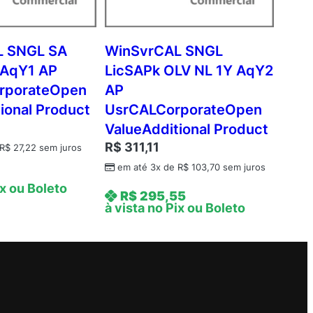
L SNGL SA
WinSvrCAL SNGL
 AqY1 AP
LicSAPk OLV NL 1Y AqY2
rporateOpen
AP
ional Product
UsrCALCorporateOpen
ValueAdditional Product
R$
311,11
R$
27,22
sem juros
em até 3x de
R$
103,70
sem juros
ix ou Boleto
R$
295,55
à vista no Pix ou Boleto