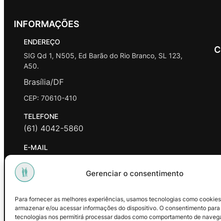
INFORMAÇÕES
ENDEREÇO
C
SIG Qd 1, N505, Ed Barão do Rio Branco, SL 123,
A50.
Brasília/DF
CEP: 70610-410
TELEFONE
(61) 4042-5860
E-MAIL
contato@promasters.net.br
Gerenciar o consentimento
HORÁRIO DE ATENDIMENTO
segunda a sexta das 9hrs às 18hrs exceto feriados.
Para fornecer as melhores experiências, usamos tecnologias como cookies
armazenar e/ou acessar informações do dispositivo. O consentimento para
Facebook
Instagram
Youtube
tecnologias nos permitirá processar dados como comportamento de naveg