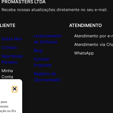
PROMASTERS LTDA
r
e
Receba nossas atualizações diretamente no seu e-mail.
L
i
LIENTE
ATENDIMENTO
c
A
Licenciamento
Atendimento por e-
c
Sobre Nós
de Software
a
Atendimento via Ch
Contato
d
Blog
WhatsApp
Seja Nosso
e
Solicitar
Parceiro
m
Proposta
i
Minha
Registro de
c
Conta
Oportunidade
O
p
e
n
 para
V
 essas
a
ação ou IDs