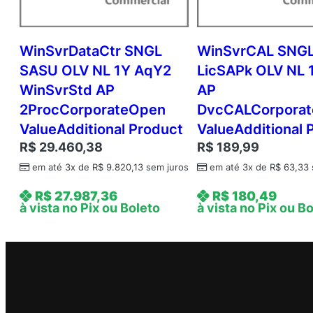
WinSvrDataCtr SNGL
WinSvrCAL SNG
SASU OLV NL 1Y AqY2
LicSAPk OLV NL 
WinSvrStd AP
AP
2ProcCorporateOpen
DvcCALCorpora
ValueAdditional Product
ValueAdditional 
R$
29.460,38
R$
189,99
em até 3x de
R$
9.820,13
sem juros
em até 3x de
R$
63,33
R$
27.987,36
R$
180,49
à vista no Pix ou Boleto
à vista no Pix ou B