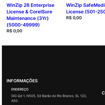
WinZip 28 Enterprise
WinZip SafeMedi
License & CorelSure
License (501-25
R$
0,00
Maintenance (3Yr)
(5000-49999)
R$
0,00
INFORMAÇÕES
ENDEREÇO
C
SIG Qd 1, N505, Ed Barão do Rio Branco, SL 123,
A50.