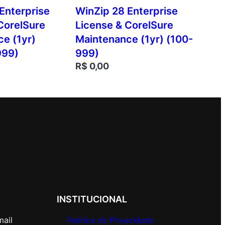
Enterprise
WinZip 28 Enterprise
CorelSure
License & CorelSure
e (1yr)
Maintenance (1yr) (100-
999)
999)
R$
0,00
INSTITUCIONAL
mail
Política de Privacidade