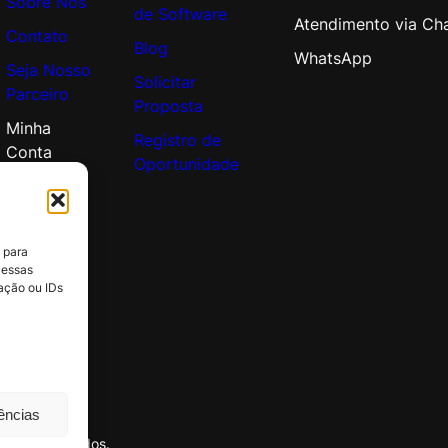
Sobre Nós
de Software
Atendimento via Ch
Contato
Blog
WhatsApp
Seja Nosso
Solicitar
Parceiro
Proposta
Minha
Registro de
Conta
Oportunidade
 para
 essas
ação ou IDs
rências
itos reservados.