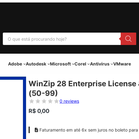
P
e
s
q
u
i
Adobe
Autodesk
Microsoft
Corel
Antivírus
VMware
s
a
r
p
WinZip 28 Enterprise License
r
o
(50-99)
d
u
0 reviews
t
o
R$
0,00
s
Faturamento em até 6x sem juros no boleto para 