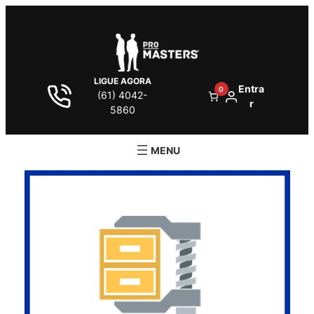
LIGUE AGORA
Entra
0
(61) 4042-
r
5860