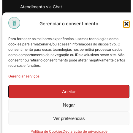
Atendimento via Chat
WhatsApp
Gerenciar o consentimento
INSTITUCIONAL
Para fornecer as melhores experiências, usamos tecnologias como
Política de Privacidade
cookies para armazenar e/ou acessar informações do dispositivo. O
consentimento para essas tecnologias nos permitirá processar dados
Política de Troca e Devoluções
como comportamento de navegação ou IDs exclusivos neste site. Não
consentir ou retirar o consentimento pode afetar negativamente certos
Política de Reembolso
recursos e funções.
Termos & Condições de Uso
Gerenciar serviços
Aceitar
Negar
© 2025 – ProMasters. CNPJ:
Ver preferências
18.269.230/0001-16. Todos os direitos
reservados.
Política de Cookies
Declaração de privacidade