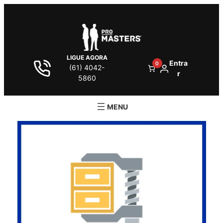
LIGUE AGORA
Entra
0
(61) 4042-
r
5860