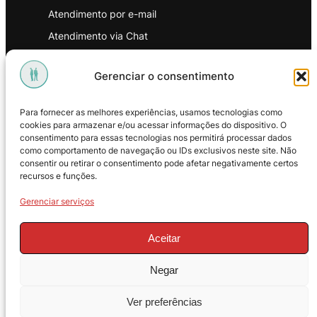
Atendimento por e-mail
Atendimento via Chat
WhatsApp
Gerenciar o consentimento
INSTITUCIONAL
Para fornecer as melhores experiências, usamos tecnologias como
Política de Privacidade
cookies para armazenar e/ou acessar informações do dispositivo. O
consentimento para essas tecnologias nos permitirá processar dados
Política de Troca e Devoluções
como comportamento de navegação ou IDs exclusivos neste site. Não
consentir ou retirar o consentimento pode afetar negativamente certos
Política de Reembolso
recursos e funções.
Termos & Condições de Uso
Gerenciar serviços
Aceitar
Negar
© 2025 – ProMasters. CNPJ:
Ver preferências
18.269.230/0001-16. Todos os direitos
reservados.