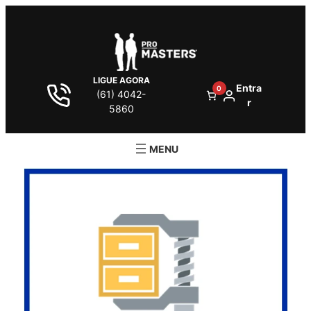
LIGUE AGORA
Entra
0
(61) 4042-
r
5860