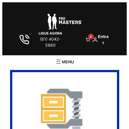
LIGUE AGORA
Entra
0
(61) 4042-
r
5860