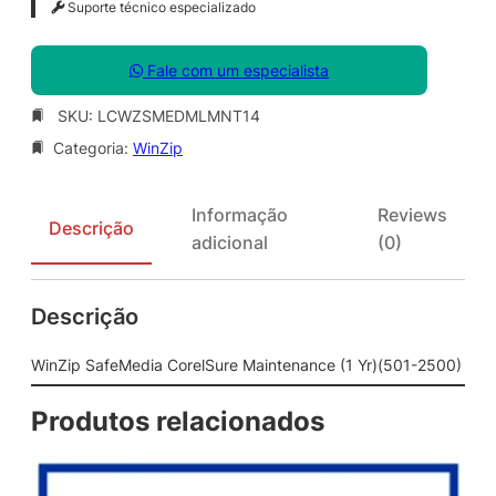
Suporte técnico especializado
Fale com um especialista
SKU:
LCWZSMEDMLMNT14
Categoria:
WinZip
Informação
Reviews
Descrição
adicional
(0)
Descrição
WinZip SafeMedia CorelSure Maintenance (1 Yr)(501-2500)
Produtos relacionados