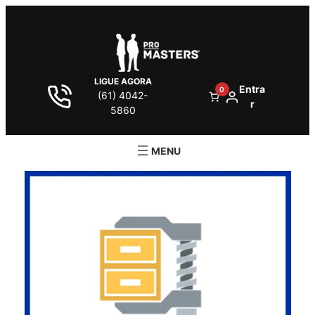
LIGUE AGORA
Entra
0
(61) 4042-
r
5860