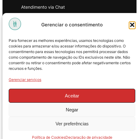
Atendimento via Chat
WhatsApp
Gerenciar o consentimento
INSTITUCIONAL
Para fornecer as melhores experiências, usamos tecnologias como
Política de Privacidade
cookies para armazenar e/ou acessar informações do dispositivo. O
consentimento para essas tecnologias nos permitirá processar dados
Política de Troca e Devoluções
como comportamento de navegação ou IDs exclusivos neste site. Não
consentir ou retirar o consentimento pode afetar negativamente certos
Política de Reembolso
recursos e funções.
Termos & Condições de Uso
Gerenciar serviços
Aceitar
Negar
© 2025 – ProMasters. CNPJ:
Ver preferências
18.269.230/0001-16. Todos os direitos
reservados.
Política de Cookies
Declaração de privacidade