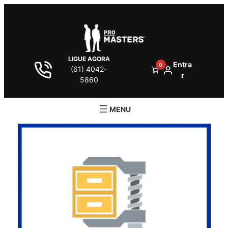
LIGUE AGORA
Entra
0
(61) 4042-
r
5860