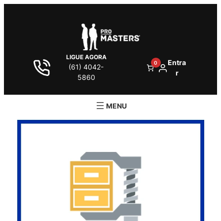
LIGUE AGORA
Entra
0
(61) 4042-
r
5860