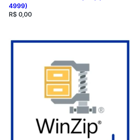
4999)
R$
0,00