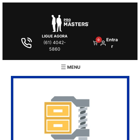
LIGUE AGORA
Entra
0
(61) 4042-
r
5860