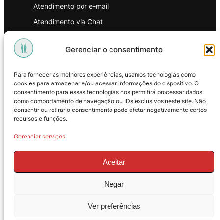
Atendimento por e-mail
Atendimento via Chat
WhatsApp
Gerenciar o consentimento
INSTITUCIONAL
Para fornecer as melhores experiências, usamos tecnologias como
Política de Privacidade
cookies para armazenar e/ou acessar informações do dispositivo. O
consentimento para essas tecnologias nos permitirá processar dados
Política de Troca e Devoluções
como comportamento de navegação ou IDs exclusivos neste site. Não
consentir ou retirar o consentimento pode afetar negativamente certos
Política de Reembolso
recursos e funções.
Termos & Condições de Uso
Gerenciar serviços
Aceitar
Negar
© 2025 – ProMasters. CNPJ:
Ver preferências
18.269.230/0001-16. Todos os direitos
reservados.