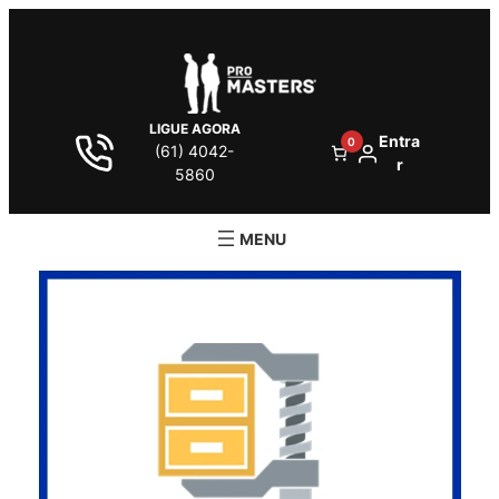
LIGUE AGORA
Entra
0
(61) 4042-
r
5860