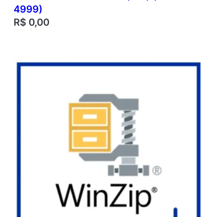
4999)
R$
0,00