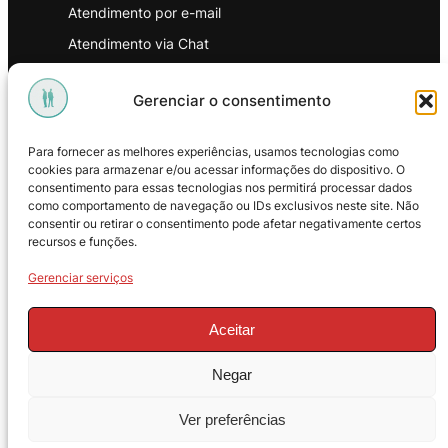
Atendimento por e-mail
Atendimento via Chat
WhatsApp
Gerenciar o consentimento
INSTITUCIONAL
Para fornecer as melhores experiências, usamos tecnologias como
Política de Privacidade
cookies para armazenar e/ou acessar informações do dispositivo. O
consentimento para essas tecnologias nos permitirá processar dados
Política de Troca e Devoluções
como comportamento de navegação ou IDs exclusivos neste site. Não
consentir ou retirar o consentimento pode afetar negativamente certos
Política de Reembolso
recursos e funções.
Termos & Condições de Uso
Gerenciar serviços
Aceitar
Negar
© 2025 – ProMasters. CNPJ:
Ver preferências
18.269.230/0001-16. Todos os direitos
reservados.