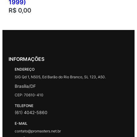
1999)
R$
0,00
INFORMAÇÕES
ENDEREÇO
SIG Qd 1, N505, Ed Barão do Rio Branco, SL 123, A50.
Brasília/DF
CEP: 70610-410
TELEFONE
(61) 4042-5860
E-MAIL
contato@promasters.net.br