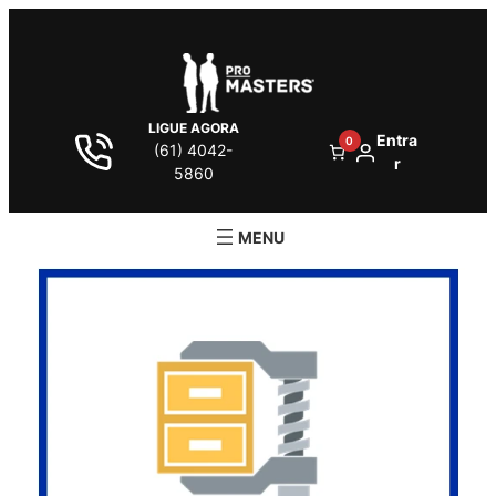
LIGUE AGORA
Entra
0
(61) 4042-
r
5860