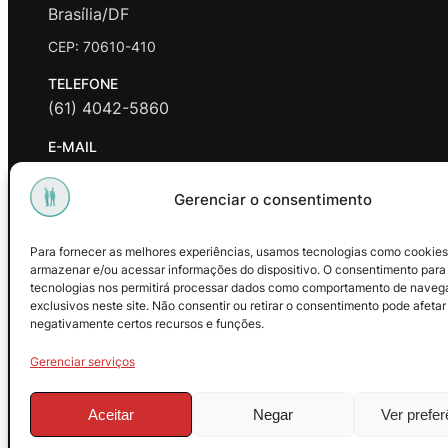
Brasília/DF
CEP: 70610-410
TELEFONE
(61) 4042-5860
E-MAIL
contato@promasters.net.br
Gerenciar o consentimento
HORÁRIO DE ATENDIMENTO
segunda a sexta das 9hrs às 18hrs exceto feriados.
Para fornecer as melhores experiências, usamos tecnologias como cookies
armazenar e/ou acessar informações do dispositivo. O consentimento para
Facebook
Instagram
Youtube
tecnologias nos permitirá processar dados como comportamento de naveg
exclusivos neste site. Não consentir ou retirar o consentimento pode afetar
negativamente certos recursos e funções.
Gerenciar serviços
Aceitar
Negar
Ver prefe
© 2025 – ProMasters. CNPJ: 18.269.230/0001-16. Todos os dire