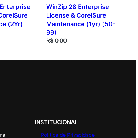
Enterprise
WinZip 28 Enterprise
CorelSure
License & CorelSure
ce (2Yr)
Maintenance (1yr) (50-
99)
R$
0,00
INSTITUCIONAL
mail
Política de Privacidade