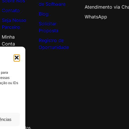
Sobre Nós
de Software
Atendimento via Ch
Contato
Blog
WhatsApp
Seja Nosso
Solicitar
Parceiro
Proposta
Minha
Registro de
Conta
Oportunidade
 para
 essas
ação ou IDs
rências
itos reservados.