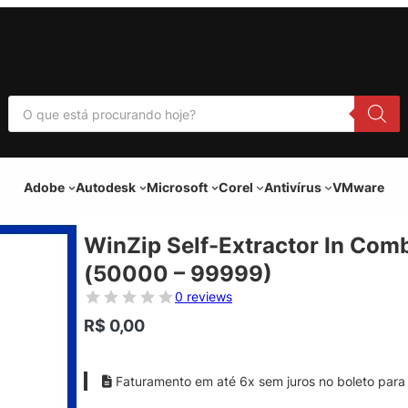
P
e
s
q
u
i
Adobe
Autodesk
Microsoft
Corel
Antivírus
VMware
s
a
r
p
WinZip Self-Extractor In Com
r
o
(50000 – 99999)
d
u
0 reviews
t
o
R$
0,00
s
Faturamento em até 6x sem juros no boleto para 