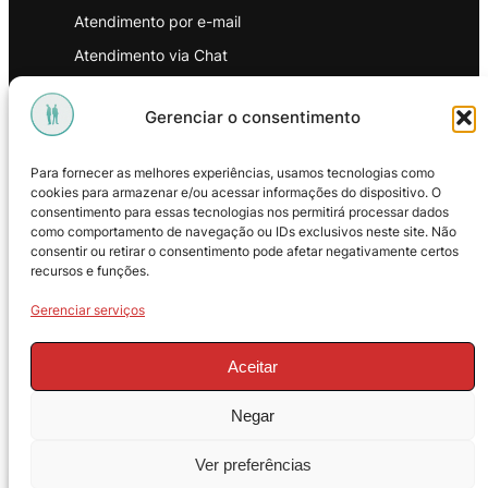
Atendimento por e-mail
Atendimento via Chat
WhatsApp
Gerenciar o consentimento
INSTITUCIONAL
Para fornecer as melhores experiências, usamos tecnologias como
Política de Privacidade
cookies para armazenar e/ou acessar informações do dispositivo. O
consentimento para essas tecnologias nos permitirá processar dados
Política de Troca e Devoluções
como comportamento de navegação ou IDs exclusivos neste site. Não
consentir ou retirar o consentimento pode afetar negativamente certos
Política de Reembolso
recursos e funções.
Termos & Condições de Uso
Gerenciar serviços
Aceitar
Negar
© 2025 – ProMasters. CNPJ:
Ver preferências
18.269.230/0001-16. Todos os direitos
reservados.