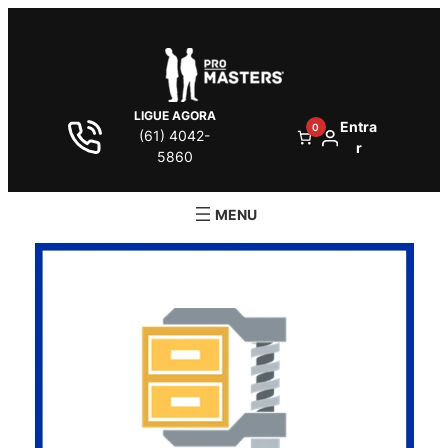
LIGUE AGORA
Entra
0
(61) 4042-
r
5860