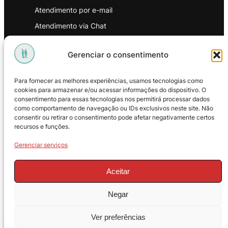
Atendimento por e-mail
Atendimento via Chat
WhatsApp
Gerenciar o consentimento
INSTITUCIONAL
Para fornecer as melhores experiências, usamos tecnologias como
Política de Privacidade
cookies para armazenar e/ou acessar informações do dispositivo. O
consentimento para essas tecnologias nos permitirá processar dados
Política de Troca e Devoluções
como comportamento de navegação ou IDs exclusivos neste site. Não
consentir ou retirar o consentimento pode afetar negativamente certos
Política de Reembolso
recursos e funções.
Termos & Condições de Uso
Gerenciar serviços
Aceitar
Negar
© 2025 – ProMasters. CNPJ:
Ver preferências
18.269.230/0001-16. Todos os direitos
reservados.