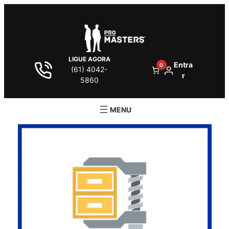
LIGUE AGORA
Entra
0
(61) 4042-
r
5860