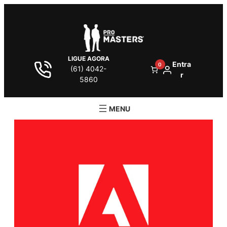
LIGUE AGORA
Entra
0
(61) 4042-
r
5860