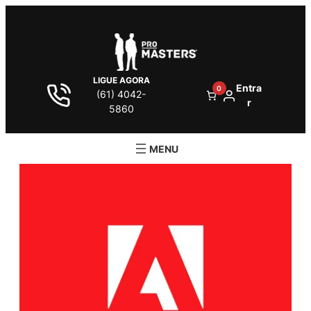
LIGUE AGORA
Entra
0
(61) 4042-
r
5860