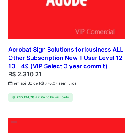
e
P
l
a
t
f
o
r
Acrobat Sign Solutions for business ALL
m
Other Subscription New 1 User Level 12
s
10 – 49 (VIP Select 3 year commit)
S
u
R$
2.310,21
b
em até 3x de
R$
770,07
sem juros
s
c
r
R$
2.194,70
à vista no Pix ou Boleto
i
p
t
i
o