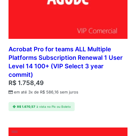
e
v
e
l
1
1
–
Acrobat Pro for teams ALL Multiple
9
q
Platforms Subscription Renewal 1 User
u
Level 14 100+ (VIP Select 3 year
a
commit)
n
t
R$
1.758,49
i
em até 3x de
R$
586,16
sem juros
d
a
d
R$
1.670,57
à vista no Pix ou Boleto
e