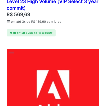
Level 23 High Volume (VIP Select 3 year
commit)
R$
569,69
em até 3x de
R$
189,90
sem juros
R$
541,21
à vista no Pix ou Boleto