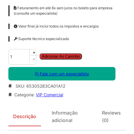
Faturamento em até 6x sem juros no boleto para empresa
(consulte um especialista)
Valor final já inclui todos os impostos e encargos
Suporte técnico especializado
A
+
Adicionar Ao Carrinho
d
-
o
b
Fale com um especialista
e
S
SKU:
65305283CA01A12
t
Categoria:
VIP Comercial
o
c
k
Informação
Reviews
f
Descrição
adicional
(0)
o
r
t