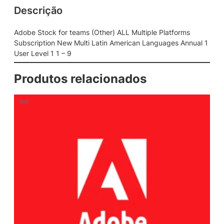
Descrição
e
a
m
Adobe Stock for teams (Other) ALL Multiple Platforms
s
Subscription New Multi Latin American Languages Annual 1
(
User Level 1 1 – 9
O
t
Produtos relacionados
h
e
r
)
A
L
L
M
u
l
t
i
p
l