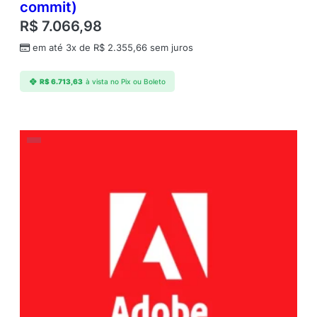
commit)
L
R$
7.066,98
a
n
em até 3x de
R$
2.355,66
sem juros
g
u
R$
6.713,63
à vista no Pix ou Boleto
a
g
e
s
A
n
n
u
a
l
1
U
s
e
r
L