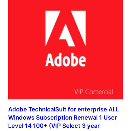
n
N
e
w
M
u
l
t
i
L
a
t
i
n
A
m
e
r
Adobe TechnicalSuit for enterprise ALL
i
Windows Subscription Renewal 1 User
c
a
Level 14 100+ (VIP Select 3 year
n