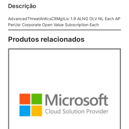
Descrição
A
n
l
AdvancedThreatAnltcsCltMgtLic 1.9 ALNG OLV NL Each AP
t
PerUsr Corporate Open Value Subscription Each
c
s
Produtos relacionados
C
l
t
M
g
t
L
i
c
1
.
9
A
L
N