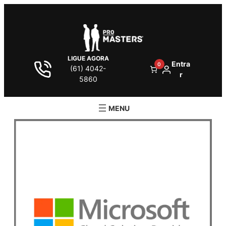
LIGUE AGORA
Entra
0
(61) 4042-
r
5860