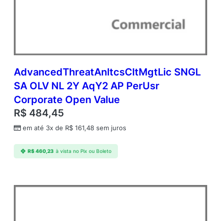
G
O
L
V
N
L
E
AdvancedThreatAnltcsCltMgtLic SNGL
a
SA OLV NL 2Y AqY2 AP PerUsr
c
Corporate Open Value
h
A
R$
484,45
P
em até 3x de
R$
161,48
sem juros
P
e
r
R$
460,23
à vista no Pix ou Boleto
U
s
r
C
o
r