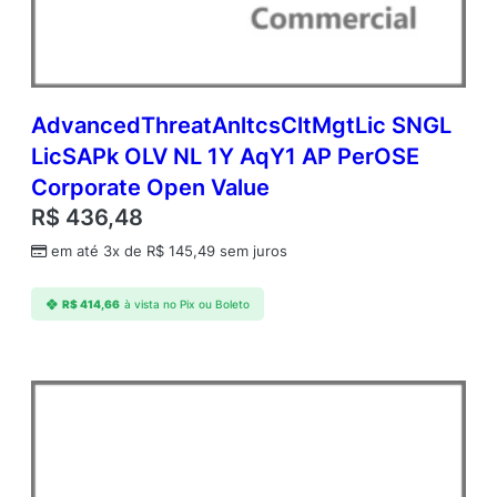
AdvancedThreatAnltcsCltMgtLic SNGL
LicSAPk OLV NL 1Y AqY1 AP PerOSE
Corporate Open Value
R$
436,48
em até 3x de
R$
145,49
sem juros
R$
414,66
à vista no Pix ou Boleto