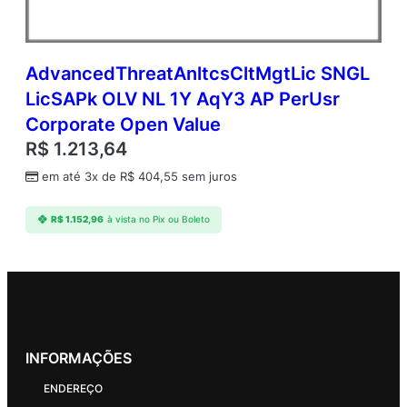
AdvancedThreatAnltcsCltMgtLic SNGL
LicSAPk OLV NL 1Y AqY3 AP PerUsr
Corporate Open Value
R$
1.213,64
em até 3x de
R$
404,55
sem juros
R$
1.152,96
à vista no Pix ou Boleto
INFORMAÇÕES
ENDEREÇO