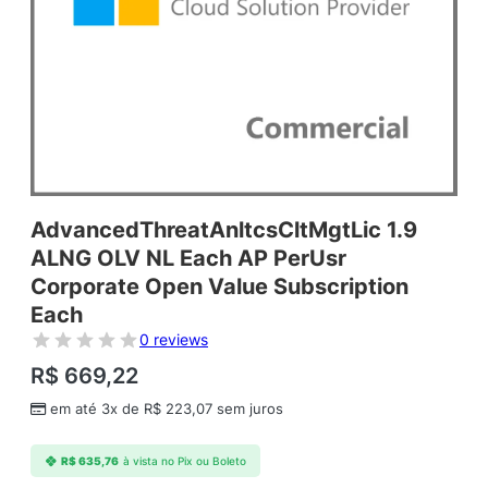
AdvancedThreatAnltcsCltMgtLic 1.9
ALNG OLV NL Each AP PerUsr
Corporate Open Value Subscription
Each
0 reviews
R$
669,22
em até 3x de
R$
223,07
sem juros
R$
635,76
à vista no Pix ou Boleto