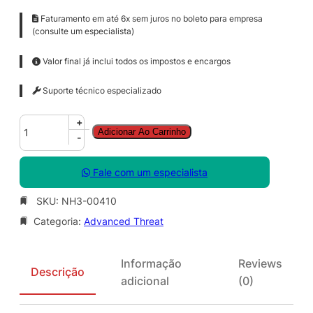
Faturamento em até 6x sem juros no boleto para empresa
(consulte um especialista)
Valor final já inclui todos os impostos e encargos
Suporte técnico especializado
A
+
Adicionar Ao Carrinho
d
-
v
a
Fale com um especialista
n
c
SKU:
NH3-00410
e
Categoria:
Advanced Threat
d
T
h
Informação
Reviews
r
Descrição
adicional
(0)
e
a
t