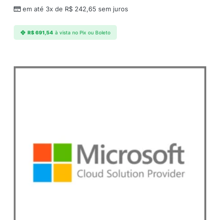
p
em até 3x de
R$
242,65
sem juros
t
i
R$
691,54
à vista no Pix ou Boleto
o
n
E
a
c
h
q
u
a
n
t
i
d
a
d
e