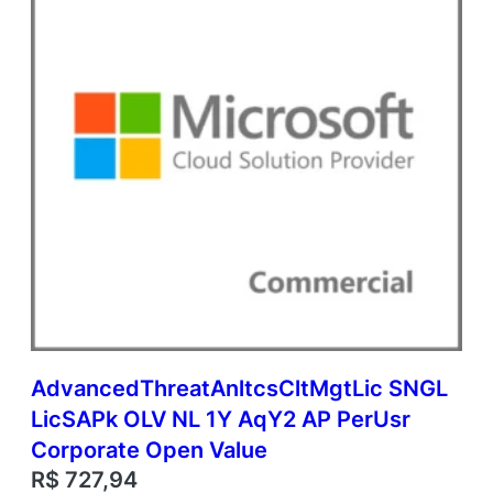
p
o
r
a
t
e
O
p
e
n
V
a
l
u
e
S
u
AdvancedThreatAnltcsCltMgtLic SNGL
b
LicSAPk OLV NL 1Y AqY2 AP PerUsr
s
c
Corporate Open Value
r
R$
727,94
i