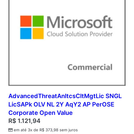
AdvancedThreatAnltcsCltMgtLic SNGL
LicSAPk OLV NL 2Y AqY2 AP PerOSE
Corporate Open Value
R$
1.121,94
em até 3x de
R$
373,98
sem juros