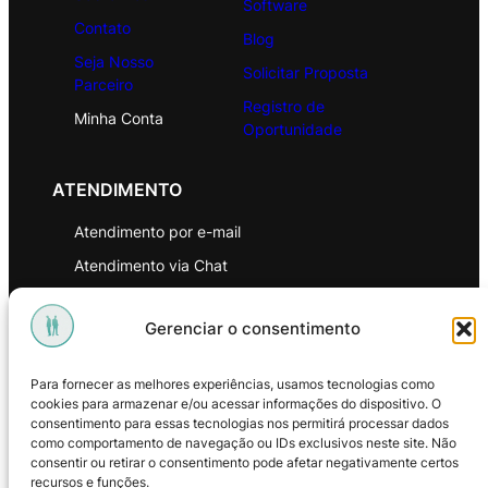
Software
Contato
Blog
Seja Nosso
Solicitar Proposta
Parceiro
Registro de
Minha Conta
Oportunidade
ATENDIMENTO
Atendimento por e-mail
Atendimento via Chat
WhatsApp
Gerenciar o consentimento
INSTITUCIONAL
Para fornecer as melhores experiências, usamos tecnologias como
Política de Privacidade
cookies para armazenar e/ou acessar informações do dispositivo. O
consentimento para essas tecnologias nos permitirá processar dados
Política de Troca e Devoluções
como comportamento de navegação ou IDs exclusivos neste site. Não
consentir ou retirar o consentimento pode afetar negativamente certos
Política de Reembolso
recursos e funções.