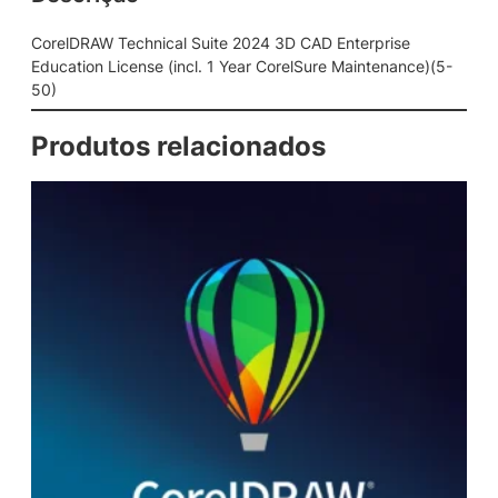
c
a
CorelDRAW Technical Suite 2024 3D CAD Enterprise
l
Education License (incl. 1 Year CorelSure Maintenance)(5-
S
50)
u
i
Produtos relacionados
t
e
2
0
2
4
3
D
C
A
D
E
n
t
e