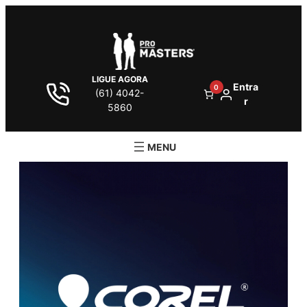
LIGUE AGORA
Entra
0
(61) 4042-
r
5860