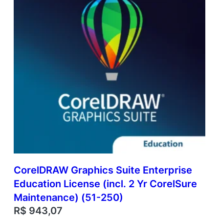
e
(
i
n
c
l
.
1
Y
e
a
r
C
o
r
e
l
CorelDRAW Graphics Suite Enterprise
S
Education License (incl. 2 Yr CorelSure
u
r
Maintenance) (51-250)
e
R$
943,07
M