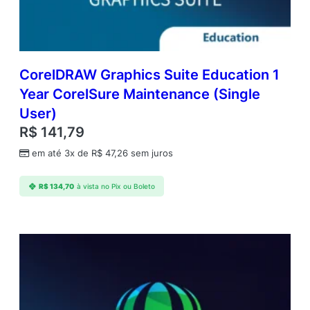
t
i
d
a
d
CorelDRAW Graphics Suite Education 1
e
Year CorelSure Maintenance (Single
User)
R$
141,79
em até 3x de
R$
47,26
sem juros
R$
134,70
à vista no Pix ou Boleto