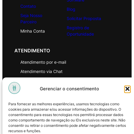
Contato
Blog
Seja Nosso
Solicitar Proposta
Parceiro
Registro de
Minha Conta
Oportunidade
ATENDIMENTO
Atendimento por e-mail
Atendimento via Chat
WhatsApp
Gerenciar o consentimento
INSTITUCIONAL
Para fornecer as melhores experiências, usamos tecnologias como
Política de Privacidade
cookies para armazenar e/ou acessar informações do dispositivo. O
consentimento para essas tecnologias nos permitirá processar dados
Política de Troca e Devoluções
como comportamento de navegação ou IDs exclusivos neste site. Não
consentir ou retirar o consentimento pode afetar negativamente certos
Política de Reembolso
recursos e funções.