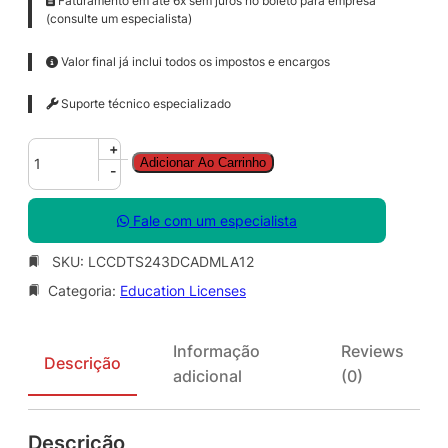
Faturamento em até 6x sem juros no boleto para empresa
(consulte um especialista)
Valor final já inclui todos os impostos e encargos
Suporte técnico especializado
C
+
Adicionar Ao Carrinho
o
-
r
e
Fale com um especialista
l
D
SKU:
LCCDTS243DCADMLA12
R
Categoria:
Education Licenses
A
W
T
Informação
Reviews
e
Descrição
adicional
(0)
c
h
n
Descrição
i