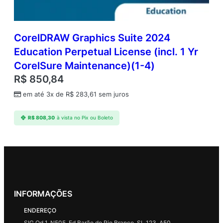
CorelDRAW Graphics Suite 2024
Education Perpetual License (incl. 1 Yr
CorelSure Maintenance)(1-4)
R$
850,84
em até 3x de
R$
283,61
sem juros
R$
808,30
à vista no Pix ou Boleto
INFORMAÇÕES
ENDEREÇO
SIG Qd 1, N505, Ed Barão do Rio Branco, SL 123, A50.