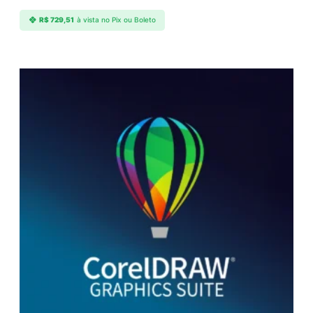
R$
729,51
à vista no Pix ou Boleto