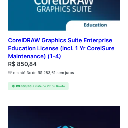
r
p
r
i
s
e
E
CorelDRAW Graphics Suite Enterprise
d
Education License (incl. 1 Yr CorelSure
u
Maintenance) (1-4)
c
a
R$
850,84
t
em até 3x de
R$
283,61
sem juros
i
o
n
R$
808,30
à vista no Pix ou Boleto
L
i
c
e
n
s