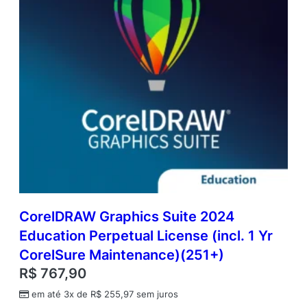
CorelDRAW Graphics Suite 2024
Education Perpetual License (incl. 1 Yr
CorelSure Maintenance)(251+)
R$
767,90
em até 3x de
R$
255,97
sem juros