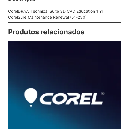
c
a
CorelDRAW Technical Suite 3D CAD Education 1 Yr
l
CorelSure Maintenance Renewal (51-250)
S
u
Produtos relacionados
i
t
e
3
D
C
A
D
E
d
u
c
a
t
i
o