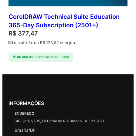
CorelDRAW Technical Suite Education
365-Day Subscription (2501+)
R$
377,47
em até 3x de
R$
125,82
sem juros
R$
358,60
à vista no Pix ou Boleto
INFORMAÇÕES
ENDEREÇO
SIG Qd 1, N505, Ed Barão do Rio Branco, SL 123, A50.
Brasília/DF