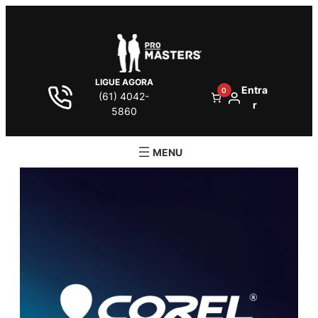
LIGUE AGORA
Entra
0
(61) 4042-
r
5860