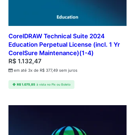
n
1
Y
r
C
o
CorelDRAW Technical Suite 2024
r
Education Perpetual License (incl. 1 Yr
e
CorelSure Maintenance)(1-4)
l
S
R$
1.132,47
u
em até 3x de
R$
377,49
sem juros
r
e
M
R$
1.075,85
à vista no Pix ou Boleto
a
i
n
t
e
n
a