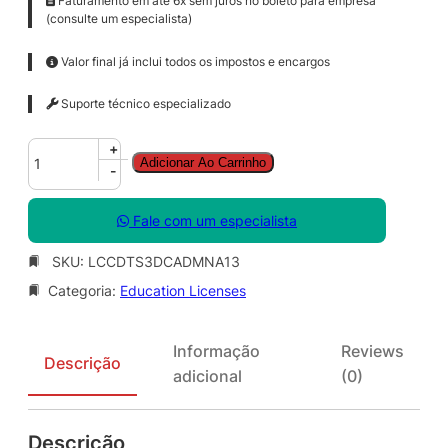
Faturamento em até 6x sem juros no boleto para empresa
(consulte um especialista)
Valor final já inclui todos os impostos e encargos
Suporte técnico especializado
C
+
Adicionar Ao Carrinho
o
-
r
e
Fale com um especialista
l
D
SKU:
LCCDTS3DCADMNA13
R
Categoria:
Education Licenses
A
W
T
Informação
Reviews
e
Descrição
adicional
(0)
c
h
n
Descrição
i