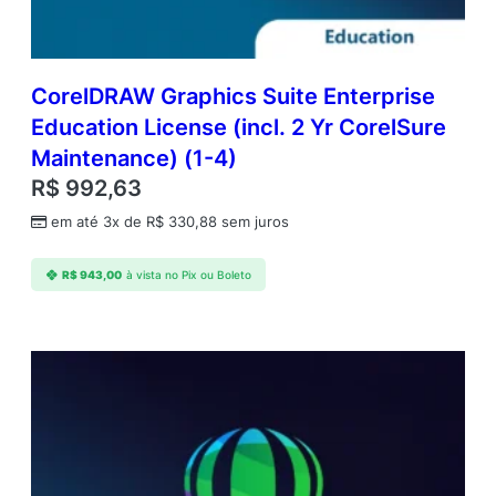
CorelDRAW Graphics Suite Enterprise
Education License (incl. 2 Yr CorelSure
Maintenance) (1-4)
R$
992,63
em até 3x de
R$
330,88
sem juros
R$
943,00
à vista no Pix ou Boleto