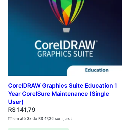
CorelDRAW Graphics Suite Education 1
Year CorelSure Maintenance (Single
User)
R$
141,79
em até 3x de
R$
47,26
sem juros