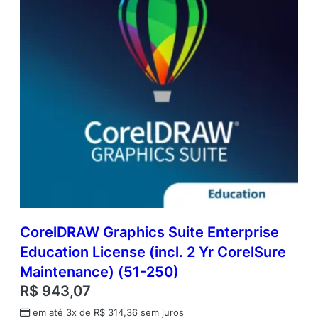
n
c
e
R
e
n
e
w
a
l
(
5
1
-
2
5
CorelDRAW Graphics Suite Enterprise
0
Education License (incl. 2 Yr CorelSure
)
q
Maintenance) (51-250)
u
R$
943,07
a
n
em até 3x de
R$
314,36
sem juros