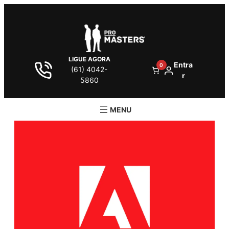
LIGUE AGORA
Entra
0
(61) 4042-
r
5860