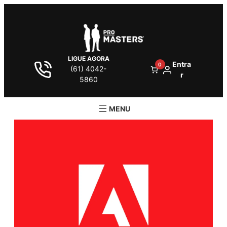
LIGUE AGORA
Entra
0
(61) 4042-
r
5860