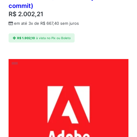
commit)
R$
2.002,21
em até 3x de
R$
667,40
sem juros
R$
1.902,10
à vista no Pix ou Boleto