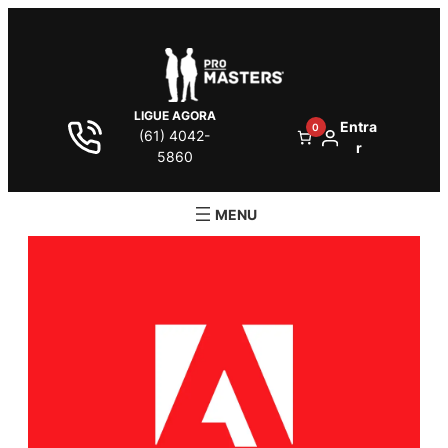
LIGUE AGORA
Entra
0
(61) 4042-
r
5860