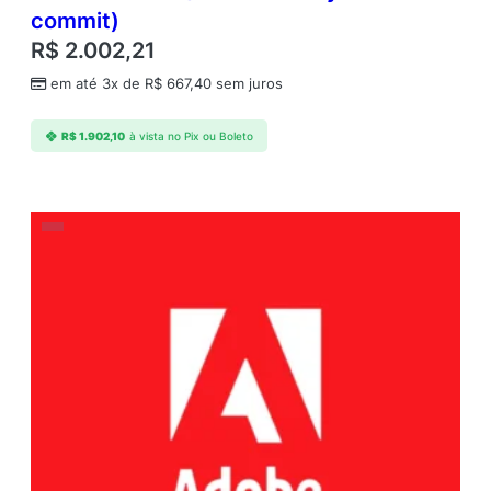
commit)
R$
2.002,21
em até 3x de
R$
667,40
sem juros
R$
1.902,10
à vista no Pix ou Boleto