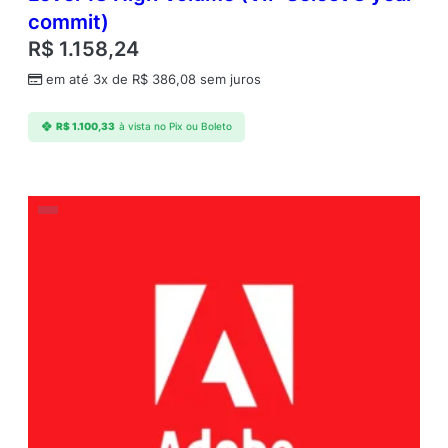
commit)
R$
1.158,24
em até 3x de
R$
386,08
sem juros
R$
1.100,33
à vista no Pix ou Boleto