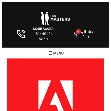
LIGUE AGORA
Entra
0
(61) 4042-
r
5860