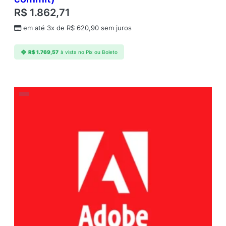
R$
1.862,71
em até 3x de
R$
620,90
sem juros
R$
1.769,57
à vista no Pix ou Boleto