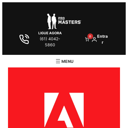
LIGUE AGORA
Entra
0
(61) 4042-
r
5860