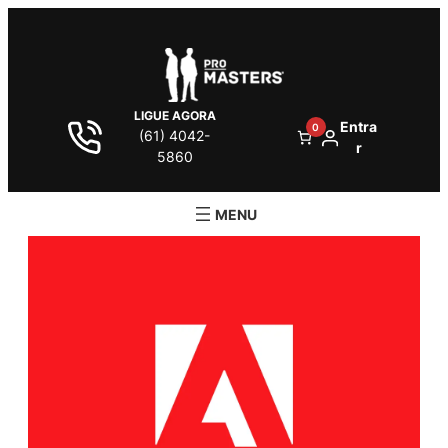
LIGUE AGORA
Entra
0
(61) 4042-
r
5860