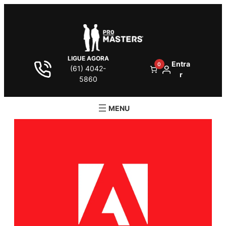
LIGUE AGORA
Entra
0
(61) 4042-
r
5860